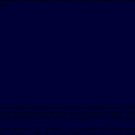
ффи
.
в развлекательной программе на эспланаде Бэттери-парка, слуш
карнавальными играми и многим другим, навеянным игрой
Candy
да до Мидтауна, а также жители Нью-Джерси по ту сторону Гудз
стории игры
Candy Crush Saga
, — заявила директор по маркетин
н, которая до сих пор приносит удовольствие миллионам людей