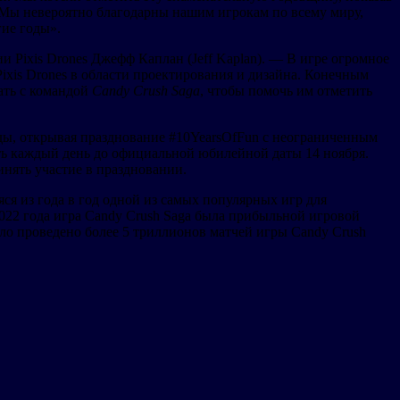
 Мы невероятно благодарны нашим игрокам по всему миру,
ие годы».
Pixis Drones Джефф Каплан (Jeff Kaplan). — В игре огромное
ixis Drones в области проектирования и дизайна. Конечным
ать с командой
Candy Crush Saga
, чтобы помочь им отметить
ды, открывая празднование #10YearsOfFun с неограниченным
ть каждый день до официальной юбилейной даты 14 ноября.
ринять участие в праздновании.
я из года в год одной из самых популярных игр для
 2022 года игра Candy Crush Saga была прибыльной игровой
ло проведено более 5 триллионов матчей игры Candy Crush