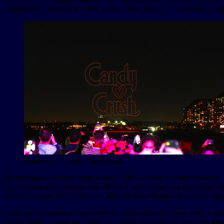
узнаваемые элементы игры, от цветных бомб до огромного
Ти
Courtesy of Candy Crush Saga
На протяжении всей ночи более 1000 человек приняли участие 
напитками, гигантским бассейном с шариками для взрослых, 
могли увидеть бесчисленные жители Нью-Йорка от центра горо
«Для нас большая честь отметить такую невероятную веху в и
Crush Saga
— одна из самых любимых мобильных игр всех време