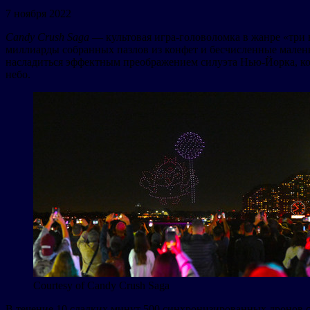
7 ноября 2022
Candy Crush Saga
— культовая игра-головоломка в жанре «три 
миллиарды собранных пазлов из конфет и бесчисленные малень
насладиться эффектным преображением силуэта Нью-Йорка, ко
небо.
Courtesy of Candy Crush Saga
В течение 10 сладких минут 500 синхронизированных дронов со