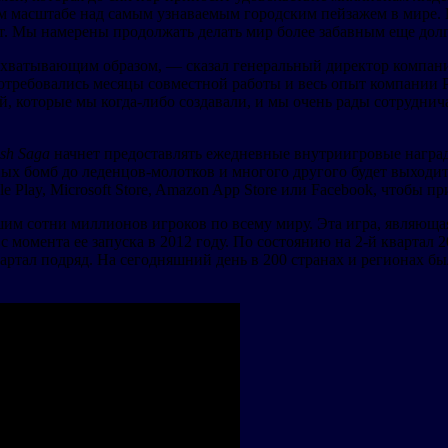
м масштабе над самым узнаваемым городским пейзажем в мире.
т. Мы намерены продолжать делать мир более забавным еще долг
хватывающим образом, — сказал генеральный директор компании 
отребовались месяцы совместной работы и весь опыт компании P
, которые мы когда-либо создавали, и мы очень рады сотруднич
sh Saga
начнет предоставлять ежедневные внутриигровые награ
ых бомб до леденцов-молотков и многого другого будет выходи
le Play, Microsoft Store, Amazon App Store или Facebook, чтобы п
м сотни миллионов игроков по всему миру. Эта игра, являющаяс
с момента ее запуска в 2012 году. По состоянию на 2-й квартал
ртал подряд. На сегодняшний день в 200 странах и регионах бы