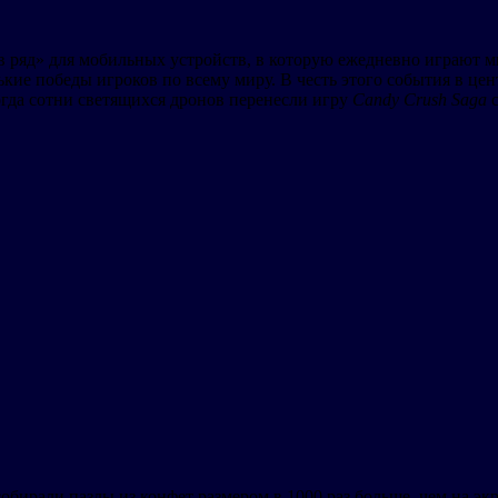
в ряд» для мобильных устройств, в которую ежедневно играют ми
кие победы игроков по всему миру. В честь этого события в це
гда сотни светящихся дронов перенесли игру
Candy Crush Saga
с
бирали пазлы из конфет размером в 1000 раз больше, чем на эк