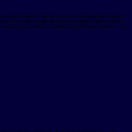
ллионы игроков, отмечает десять лет своего существования,
нтре Манхэттена прошел конфетный карнавал. Зрители могли
 мобильного телефона на самый большой экран на Земле — в
ране мобильного телефона. В ночное небо взлетели самые