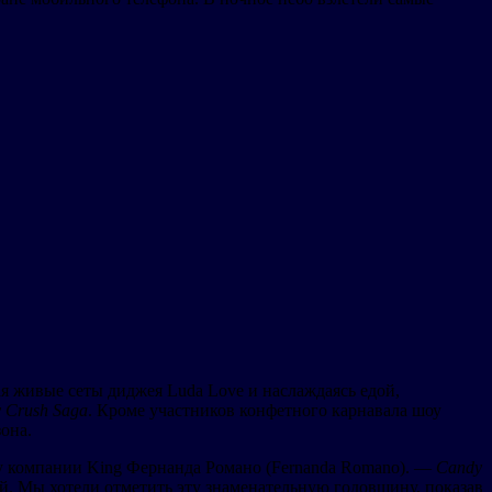
ая живые сеты диджея Luda Love и наслаждаясь едой,
 Crush Saga
. Кроме участников конфетного карнавала шоу
она.
гу компании King Фернанда Романо (Fernanda Romano). —
Candy
. Мы хотели отметить эту знаменательную годовщину, показав