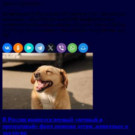
идеи на практике».
Конференция собрала более 60 спикеров и 22 практических
воркшопа, а также предоставила HR-профессионалам
возможность обменяться опытом, обсудить тренды C&B на
2026 год и познакомиться с передовыми IT-решениями для
HR.
В России появился первый «вечный и
прозрачный» фонд помощи детям, животным и
экологии