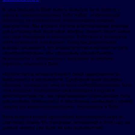
В день инцидента Bybit вывела большую часть средств с
адресов, администрируемых Safe{Wallet}. «Обеспечение
безопасности пользователей остается нашим главным
приоритетом. Мы активно изучаем альтернативные решения
для кастодиальных кошельков, которые соответствуют самым
высоким стандартам безопасности. Bybit была и остается на
100% безопасной платформой. Наши предварительные
выводы показывают, что инфраструктура компании не была
скомпрометирована. Мы продолжим усиливать меры
безопасности и сотрудничать с ведущими экспертами
отрасли», отметили в Bybit.
«Bybit остается непоколебимой в своей приверженности
безопасности и прозрачности. Предварительная проверка
показала, что наша система не была скомпрометирована. Хотя
этот инцидент подчеркивает развивающиеся угрозы в
криптопространстве, мы предпринимаем упреждающие шаги
для усиления безопасности и обеспечения наивысшего уровня
защиты для наших пользователей», подчеркнули в Bybit.
Bybit является второй крупнейшей криптобиржей мира по
торговому объему. На платформе, основанной в 2018 году, на
данный момент уже более 60 млн пользователей.