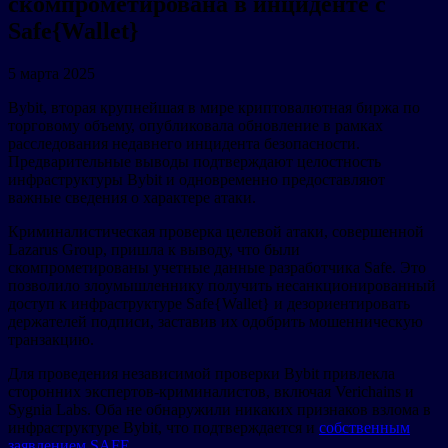
скомпрометирована в инциденте с
Safe{Wallet}
5 марта 2025
Bybit, вторая крупнейшая в мире криптовалютная биржа по
торговому объему, опубликовала обновление в рамках
расследования недавнего инцидента безопасности.
Предварительные выводы подтверждают целостность
инфраструктуры Bybit и одновременно предоставляют
важные сведения о характере атаки.
Криминалистическая проверка целевой атаки, совершенной
Lazarus Group, пришла к выводу, что были
скомпрометированы учетные данные разработчика Safe. Это
позволило злоумышленнику получить несанкционированный
доступ к инфраструктуре Safe{Wallet} и дезориентировать
держателей подписи, заставив их одобрить мошенническую
транзакцию.
Для проведения независимой проверки Bybit привлекла
сторонних экспертов-криминалистов, включая Verichains и
Sygnia Labs. Оба не обнаружили никаких признаков взлома в
инфраструктуре Bybit, что подтверждается и
собственным
заявлением SAFE
.