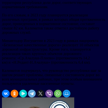
территории республики доли дорог, соответствующих
нормативным требованиям.
По его словам, в 2023 году планируется реализация
различных программ, в рамках которых общая протяженность
дорог, приведенных в нормативное состояние, составит
свыше 82 км. Калиматов также отметил достойную работу
дорожных служб.
Минавтодор Ингушетии в 2023 году в рамках нацпроекта
«Безопасные качественные дороги» реализует 10 объектов
дорожной инфраструктуры. Кроме того, планируется
реализация таких крупных объектов дорожного
ремонта: «Ср.Ачалуки-Плиево» (протяженность 14,2
км) и «Н.Редант-Н.Ачалуки» (протяженность 6,4 км).
Калиматов подчеркнул, что руководство республики шаг за
шагом решает проблемы, связанные с состоянием дорог во
всех муниципальных районах, при этом особым вниманием
пользуются удаленные населенные пункты.