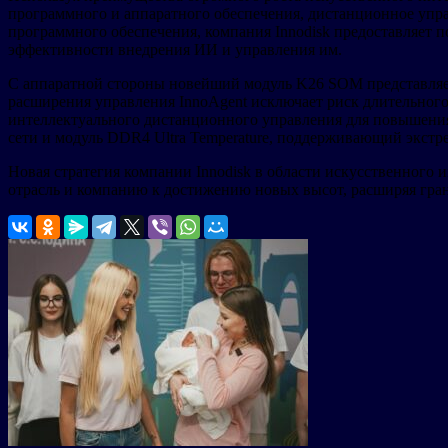
программного и аппаратного обеспечения, дистанционное упра
программного обеспечения, компания Innodisk предоставляет 
эффективности внедрения ИИ и управления им.
С аппаратной стороны новейший модуль K26 SOM представляет
расширения управления InnoAgent исключает риск длительног
интеллектуального дистанционного управления для повышения
сети и модуль DDR4 Ultra Temperature, поддерживающий экстр
Новая стратегия компании Innodisk в области искусственного 
отрасль и компанию к достижению новых высот, расширяя гра