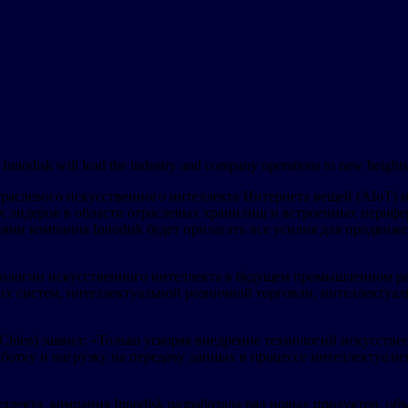
g. Innodisk will lead the industry and company operations to new heigh
траслевого искусственного интеллекта Интернета вещей (AIoT) 
 лидеров в области отраслевых хранилищ и встроенных перифе
ями компания Innodisk будет прилагать все усилия для продвиж
нологии искусственного интеллекта в будущем промышленном ра
х систем, интеллектуальной розничной торговли, интеллектуал
 Chien) заявил: «Только ускоряя внедрение технологий искусст
отку и нагрузку на передачу данных в процессе интеллектуализа
ллекта, компания Innodisk разработала ряд новых продуктов, 