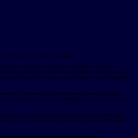
ts. (PRNewsfoto/Innodisk Corporation)
и помогает тысячам клиентов в реализации различных
рийных устройств, с радостью представляет свою новейшую
ения технологий граничного искусственного интеллекта Edge
звитии, ускорении создания интеллектуальных городов,
ьных производственных предприятий, интеллекта в области
венного интеллекта и раскрывая потенциал приложений ИИ
ции; и это главная причина, по которой компания Innodisk
объединяющих три ключевых элемента: интеграцию