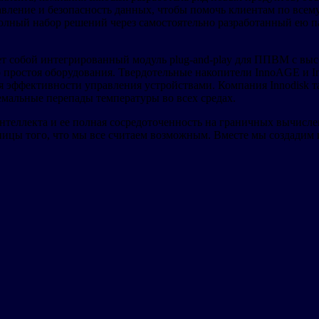
вление и безопасность данных, чтобы помочь клиентам по всему
полный набор решений через самостоятельно разработанный ею 
 собой интегрированный модуль plug-and-play для ППВМ с выс
о простоя оборудования. Твердотельные накопители InnoAGE и 
 эффективности управления устройствами. Компания Innodisk т
емальные перепады температуры во всех средах.
интеллекта и ее полная сосредоточенность на граничных вычисле
ницы того, что мы все считаем возможным. Вместе мы создадим