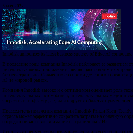
5 мая 2022
Innodisk announces its latest business strategy of Edge AI computin
В последние годы компания Innodisk наблюдает за развитием о
интеллектуальных приложений., являющаяся одним из мировых
бизнес-стратегию. Совместно со своими дочерними организаци
AI на мировой рынок.
Компания Innodisk высоко и с оптимизмом оценивает роль тех
интеллектуальных автомобилей, интеллектуальных медицински
энергетики, инфраструктуры и в других областях применения.
Председатель правления компании Innodisk Рэнди Кьен (Randy
отрасль может эффективно сократить затраты на облачную обраб
сосредоточивает свое внимание на граничном ИИ».
Используя преимущества огромного роста искусственного инте