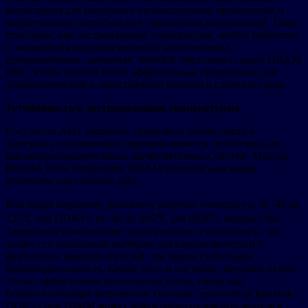
вычисления для различных промышленных применений и
возрастающие потребности в управлении нагреванием. Такие
проблемы, как экстремальные температуры, частые вибрации
и жидкостная коррозия являются критичными в
промышленных сценариях. Innodisk представил серию DRAM
PRO, чтобы сделать более эффективным применение для
аэрокосмической и транспортной отрасли в сложной среде.
Устойчивость к экстремальным температурам
Рост числа AIoT-решений, граничных вычислений и
наружных пограничных серверов является проблемой для
высокопроизводительных вычислительных систем. Модуль
Innodisk Ultra Temperature DRAM является надежным
решением для суровых сред.
Благодаря широкому диапазону рабочих температур, от -40 до
125℃ для DDR4 и от -40 до 105℃ для DDR5, модуль Ultra
Temperature обеспечивает долгосрочную стабильность, что
делает его идеальным выбором для аэрокосмической и
критически важных отраслей, где важна стабильная
производительность. Кроме того, в системах, которым нужно
только эффективное рассеивание тепла, таким как
безвентиляторные встроенные системы, теплоотвод Innodisk
DDR5 Long DIMM может эффективно охлаждать модуль и