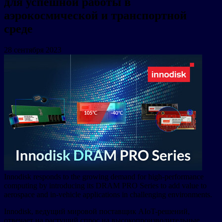
для успешной работы в
аэрокосмической и транспортной
среде
28 сентября 2023
Innodisk responds to the growing demand for high-performance
computing by introducing its DRAM PRO Series to add value to
aerospace and in-vehicle applications in challenging environments.
Innodisk, ведущий мировой поставщик AIoT-решений,
отвечает на растущий спрос на высокопроизводительные