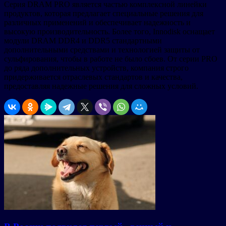
Серия DRAM PRO является частью комплексной линейки
продуктов, которая предлагает специальные решения для
различных применений и обеспечивает надежность и
высокую производительность. Более того, Innodisk оснащает
модули DRAM DDR4 и DDR5 стандартными
дополнительными средствами и технологией защиты от
сульфирования, чтобы в работе не было сбоев. От серии PRO
до ряда дополнительных устройств, компания строго
придерживается отраслевых стандартов и качества,
предоставляя надежные решения для сложных условий.