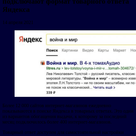
подключают формат товарного ответа
Яндекса
14 апреля 2021
Более 12 000 сайтов интернет-магазинов ежедневно
показываются в поиске Яндекса в товарных ответах. Это один
из вариантов обогащения выдачи, к которому за последний
месяц подключилось более 400 интернет-магазинов.
Товарный ответ доступен для самостоятельной настройки