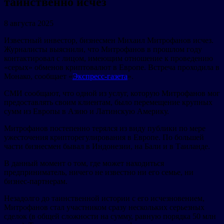
таинственно исчез
8 августа 2025
Известный инвестор, бизнесмен Михаил Митрофанов исчез.
Журналисты выяснили, что Митрофанов в прошлом году
контактировал с лицом, имеющим отношение к проведению
«серых» обменов криптовалют в Европе. Встреча проходила в
Монако, сообщает «
Экспресс-газета
».
СМИ сообщают, что одной из услуг, которую Митрофанов мог
предоставлять своим клиентам, было перемещение крупных
сумм из Европы в Азию и Латинскую Америку.
Митрофанов постепенно терялся из виду публики по мере
ужесточения крипторегулирования в Европе. По большей
части бизнесмен бывал в Индонезии, на Бали и в Таиланде.
В данный момент о том, где может находиться
предприниматель, ничего не известно ни его семье, ни
бизнес-партнерам.
Незадолго до таинственной истории с его исчезновением,
Митрофанов стал участником сразу нескольких серьезных
сделок (в общей сложности на сумму, равную порядка 50 млн