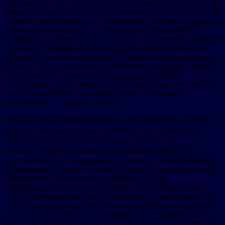
ингредиентов с его значительным потенциалом реагирования,
инфраструктурой и привлекательным местоположением, и мы
уверены в потенциальных возможностях для реконструкции и
использования кампуса», — заявил глава компании IPP
Рональд Гейл (Ronald Gale). «Благодаря сегодняшним усилиям
по переносу производства, направленным на ликвидацию
длинных логистических цепочек и обеспечение безопасности
поставок, мы с оптимизмом смотрим в будущее этого удачно
расположенного объекта. Хотя конкретное будущее
использование этого объекта еще не определено, мы уверены,
что его возможности и наш опыт будут успешным
сочетанием», — добавил г-н Гейл.
Завод активных фармацевтических ингредиентов мирового
2
класса и масштаба занимает 46 450 м
в трех различных
технологических/производственных зданиях с 90
3
технологическими линиями общей мощностью 900 м
, 17
центрифугами, 26 сушильными системами, тремя мелющими
установками, десятью системами рекуперации растворителей,
современной лабораторией и офисами, а также
оборудованием для очистки сточных вод и инженерными
сетями, передающими пар, электроэнергию, промышленные
газы и природный газ. Мы планируем привлечь предприятия
отрасли к повторному использованию этих активов как на
месте, так и в других местах в рамках обязательства компании