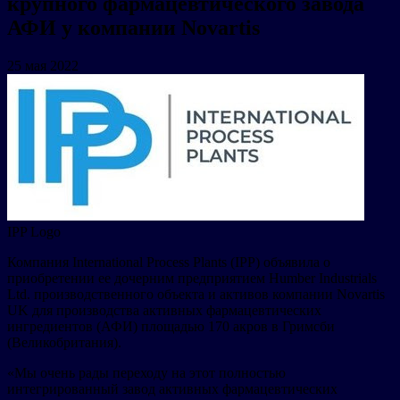
крупного фармацевтического завода
АФИ у компании Novartis
25 мая 2022
IPP Logo
Компания International Process Plants (IPP) объявила о
приобретении ее дочерним предприятием Humber Industrials
Ltd. производственного объекта и активов компании Novartis
UK для производства активных фармацевтических
ингредиентов (АФИ) площадью 170 акров в Гримсби
(Великобритания).
«Мы очень рады переходу на этот полностью
интегрированный завод активных фармацевтических