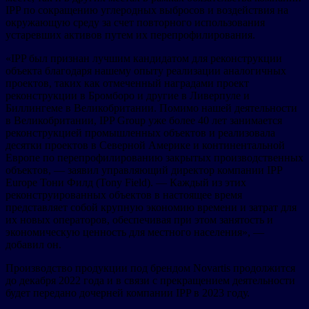
IPP по сокращению углеродных выбросов и воздействия на
окружающую среду за счет повторного использования
устаревших активов путем их перепрофилирования.
«IPP был признан лучшим кандидатом для реконструкции
объекта благодаря нашему опыту реализации аналогичных
проектов, таких как отмеченный наградами проект
реконструкции в Бромборо и другие в Ливерпуле и
Биллингеме в Великобритании. Помимо нашей деятельности
в Великобритании, IPP Group уже более 40 лет занимается
реконструкцией промышленных объектов и реализовала
десятки проектов в Северной Америке и континентальной
Европе по перепрофилированию закрытых производственных
объектов, — заявил управляющий директор компании IPP
Europe Тони Филд (Tony Field). — Каждый из этих
реконструированных объектов в настоящее время
представляет собой крупную экономию времени и затрат для
их новых операторов, обеспечивая при этом занятость и
экономическую ценность для местного населения», —
добавил он.
Производство продукции под брендом Novartis продолжится
до декабря 2022 года и в связи с прекращением деятельности
будет передано дочерней компании IPP в 2023 году.