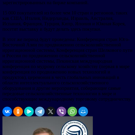
зарегистрированных на бирже компаний.
15 000 покупателей из более чем 10 стран и регионов, таких
как США, Италия, Нидерланды, Израиль, Австралия,
Испания, Франция, Турция, Кипр, Япония и Южная Корея,
посетят выставку и будут делать здесь покупки.
В этот же период будут проведены: Конференция стран Юго-
Восточной Азии по продвижению сельскохозяйственной
ирригационной системы, Конференция стран Шелкового пути
и России по продвижению сельскохозяйственной
ирригационной системы, Пекинская международная
конференция по мудрому сельскому хозяйству (первая в мире
конференция по продвижению новых технологий и
продуктов), церемония в честь глобальных инноваций в
области интеллектуального сельскохозяйственного
оборудования и другие мероприятия, собирающие самые
передовые сельскохозяйственные технологии в мире и
способствующие международному торговому сотрудничеству.