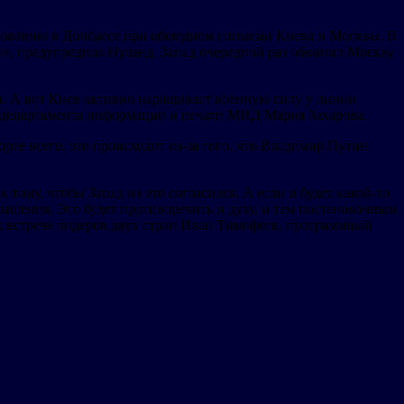
рованию в Донбассе при обоюдном согласии Киева и Москвы. В
не, предупредила Нуланд. Запад очередной раз обвинил Москву
и. А вот Киев активно наращивает военную силу у линии
ава департамента информации и печати МИД Мария Захарова.
ее всего, это происходит из-за того, что Владимир Путин
му, чтобы Запад на это согласился. А если и будет какой-то
глашения. Это будет противоречить и духу, и тем постановочным
к встрече лидеров двух стран Иван Тимофеев, программный