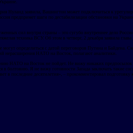
 Украине.
рия Нуланд заявила, Вашингтон может подключиться к урегули
оссия предпримет шаги по дестабилизации обстановки на Украи
женных сил внутри страны – это сугубо внутреннее дело Росси
 тяжелая техника ВСУ. Об этом в четверг, 2 декабря заявила гл
огут определиться с датой переговоров Путина и Байдена. Скор
ий нерасширения НАТО на Восток, полагают аналитики.
ю НАТО на Восток не пойдет. Не вижу никаких предпосылок к то
тся в болтовню. Я не вижу готовности Запада заключать такие со
вет в последние десятилетия», – прокомментировал подготовку 