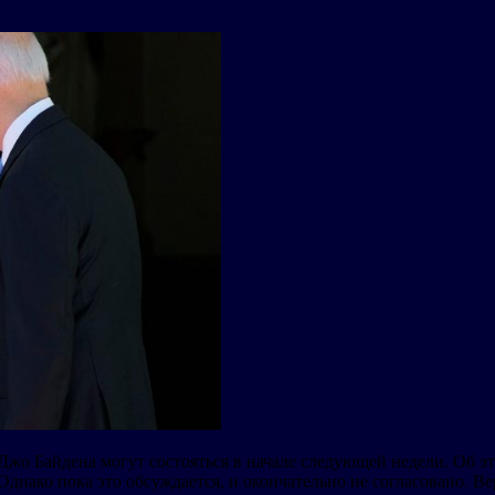
о Байдена могут состояться в начале следующей недели. Об э
 Однако пока это обсуждается, и окончательно не согласовано. В