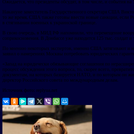
Ожидается, что президенты обсудят, в том числе, и события на
Накануне заместитель Государственного секретаря США Викто
то же время, США также готовы ввести новые санкции, если Р
в стягивании военных к украинской границе.
В свою очередь, в МИД РФ напомнили, что перемещение воору
соприкосновения. В Донбассе уже находится 125 тыс. солдат и
По мнению некоторых экспертов, именно США затягивают и не м
заявил о намерениях Москвы потребовать юридических гарант
«Запад на юридически обязывающие соглашения по нерасширени
процесс обсуждения этого вопроса, то, скорее всего, преврати
документам, на которых базируется НАТО, и по которым он жи
директор Российского совета по международным делам.
Источник фото: replyua.net