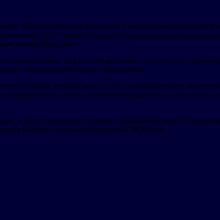
ости, опасаясь негатива, внимания к неидеальному продукту или
ативные индустрии, сильный личный бренд становится ключевы
емым личным брендом.
ут появиться даже при полном молчании, а отсутствие информ
бизнес эмоциональной связи с аудиторией.
ичного бренда. Первый шаг состоит из формирования экспертно
жно определиться с целью и позиционированием. А третий шаг з
з вас, если вы останетесь в тени. Управляемый личный бренд 
алерия Мингова, основатель агентства PR Doctor.