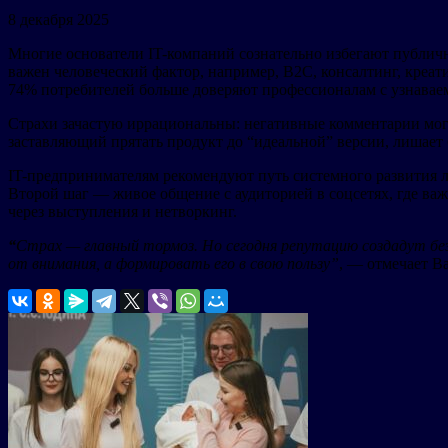
8 декабря 2025
Многие основатели IT-компаний сознательно избегают публичн
важен человеческий фактор, например, B2C, консалтинг, кре
74% потребителей больше доверяют профессионалам с узнава
Страхи зачастую иррациональны: негативные комментарии мог
заставляющий прятать продукт до “идеальной” версии, лишает 
IT-предпринимателям рекомендуют путь системного развития л
Второй шаг — живое общение с аудиторией в соцсетях, где ва
через выступления и нетворкинг.
“
Страх — главный тормоз. Но сегодня репутацию создадут бе
от внимания, а формировать его в свою пользу”
, — отмечает В