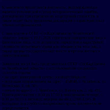
К заявлению прилагаются документы, подтверждающие
наличие технической и (или) методологической ошибок,
допущенных при определении кадастровой стоимости, а
также может быть приложена декларация о характеристиках
объекта недвижимости.
С заявлением в ОГБУ «ГосКадОценка по Челябинской
области» вправе с 10.11.2020 обратиться юридические лица и
физические лица, если результаты определения кадастровой
стоимости затрагивают права или обязанности этих лиц, а
также органы государственной власти и органы местного
самоуправления.
Заявления могут быть представлены в ОГБУ «ГосКадОценка
по Челябинской области» с использованием следующих
способов подачи:
• на адрес электронной почты: ocenka@chelgko.ru;
• почтовым отправлением на адрес – 454048, г. Челябинск, ул.
Витебская, 2, оф. 301;
• лично по адресу – г. Челябинск, ул. Витебская, 2, оф. 401.
Прием документов с 8:30 до 17:30 в понедельник-четверг, с
8:30 до 16:15 в пятницу, перерыв на обед 12:00-12:45. В
выходные дни (суббота-воскресенье) прием документов не
осуществляется.