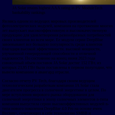
JA Solar retains highest AAA rating in PV ModuleTech
bankability rankings
Являясь одним из ведущих мировых производителей
фотоэлектрических модулей, компания на протяжении многих
лет выпускает высокоэффективную и высококачественную
продукцию для удовлетворения разнообразных потребностей
своих клиентов во всем мире. Ее модули серии DeepBlue
завоевывают все большую популярность среди клиентов
благодаря высокой эффективности. высокой мощности,
улучшенной генерирующей способности и отличной
надежности. По состоянию на конец июня 2023 года
совокупный объем поставок JA Solar достиг 152 ГВт, из
которых 23,95 ГВт были поставлены в первом полугодии, что
вывело компанию в авангард отрасли.
Согласно отчету PV Tech, благодаря своим ведущим
технологическим разработкам компании JA Solar стала
двигателем прогресса в солнечной энергетике в целом. По
мере вступления мирового рынка оборудования для
солнечной энергетики в эпоху солнечных элементов n-типа
компания выпустила серию высокоэффективных модулей n-
типа нового поколения DeepBlue 4.0 Pro на основе ячеек
Bycium+, сочетающих в себе технологию SMBB и