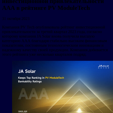
инвестиционной привлекательности
ААА в рейтинге PV ModuleTech
31 октября 2023
Компания PV Tech опубликовала рейтинг инвестиционной
привлекательности за третий квартал 2023 года, согласно
которому компания JA Solar вновь получила высшую
категорию ААА благодаря стабильно высоким финансовым
показателям, постоянным технологическим инновациям и
надежному качеству своей продукции. Компания добивается
этого рейтинга уже несколько кварталов подряд.