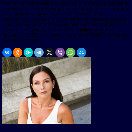
технологию герметизации с высокой плотностью размещения,
отличающихся минимальной степенью потери эффективности
(деградации) со временем, повышенным КПД при
двустороннем освещении и улучшенными характеристиками
генерации энергии при высоких температурах. Мощность 72-
ячеечного модуля достигает 630 Вт, а эффективность
превышает 22,5%, что делает его одним из самых популярных
решений в отрасли.