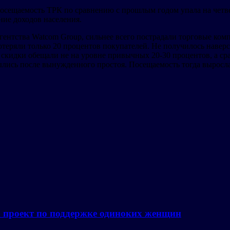
Посещаемость ТРК по сравнению с прошлым годом упала на четв
ние доходов населения.
ентства Watcom Group, сильнее всего пострадали торговые ком
теряли только 20 процентов покупателей. Не получилось навер
скидки обещали не на уровне привычных 20-30 процентов, а сра
ылись после вынужденного простоя. Посещаемость тогда выросла 
а проект по поддержке одиноких женщин