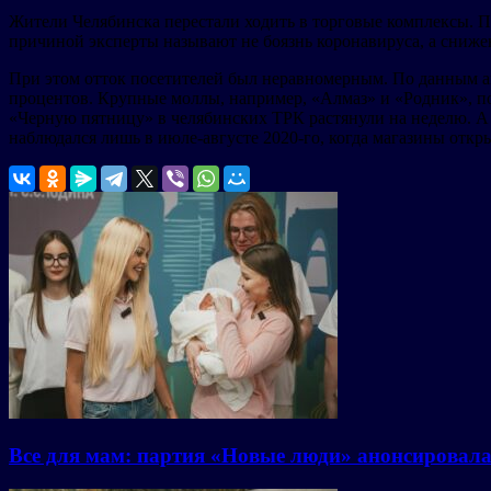
Жители Челябинска перестали ходить в торговые комплексы. 
причиной эксперты называют не боязнь коронавируса, а сниже
При этом отток посетителей был неравномерным. По данным аг
процентов. Крупные моллы, например, «Алмаз» и «Родник», по
«Черную пятницу» в челябинских ТРК растянули на неделю. А 
наблюдался лишь в июле-августе 2020-го, когда магазины откр
Все для мам: партия «Новые люди» анонсировал