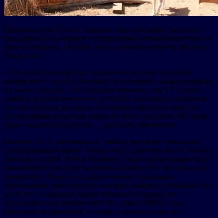
Правительство России намерено дополнительно выделить 7
млрд рублей на развитие госпрограммы сельской ипотеки. Об
этом во вторник, 14 июня, заявил премьер-министр Михаил
Мишустин.
«Эти средства пойдут на сохранение льготных условий
займов всего под 3%. Половину выделяемой суммы направим
на новые кредиты. Это позволит примерно еще 17 тысячам
семей в сельской местности улучшить жилищные условия во
всех российских регионах. Остальные средства пойдут на
обслуживание в третьем квартале этого года более 100 тысяч
ранее выданных кредитов», – рассказал Мишустин.
Помимо этого, напомнил он, кабмин расширит программу
субсидирования найма. Теперь под ее действие могут попасть
беженцы из ДНР, ЛНР и Украины. Также организациям будут
выплачивать субсидии за прием на работу тех, кто попал под
сокращение. Ранее на государственную поддержку
претендовали работодатели, которые нанимали специалистов
до 30 лет. За каждого трудоустроенного государство
последовательно перечисляет три ставки МРОТ, плюс
районный коэффициент и сумму страховых взносов.