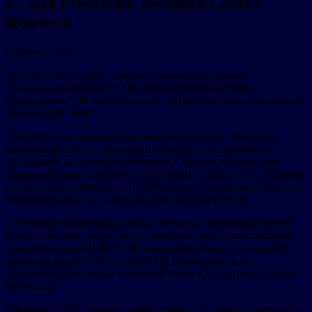
L2 для Ethereum: позиция CoinEx
Research
8 февраля 2024
Специалисты CoinEx описали Dencun как крупное
обновление Ethereum (ETH), которое включает пять
компонентов EIP, среди которых наибольшее внимание рынка
привлек EIP-4844.
Главной целью обновления является решение проблемы
масштабируемости Ethereum и сокращения издержек на
транзакции для решений Ethereum 2 уровня, которые дают
прямую выгоду смежным экосистемам, таким как L2. Помимо
основного компонента EIP-4844, другие усовершенствования
коснулись EIP-1153, EIP-4788, EIP-5656 и EIP-6780.
Основным новшеством Dencun согласно последнему отчету
CoinEx Research, будет так называемый прото-данкшардинг,
известный как EIP-4844. Он призван пересмотреть способ
хранения данных Ethereum (ETH), необходимых для
взаимодействия между основной сетью L1 и сетями второго
уровня L2.
Ethereum (ETH) получит новую структуру данных, известную