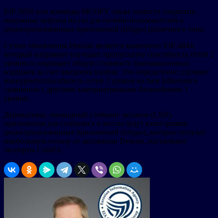
EIP-5656 или команды MCOPY также помогут сократить
ненужные затраты на газ для ончейн-пользователей и
децентрализованных приложений (dApps) различного типа.
Сутью обновления Dencun является компонент EIP-4844,
который напрямую улучшает пропускную способность сетей 2
уровня и сокращает общую стоимость транзакционных
издержек за счет введения блобов. Это определенно улучшит
конкурентоспособность сетей 2 уровня на базе Ethereum в
сравнении с другими альтернативными блокчейнами 1
уровня.
Деривативы, ликвидный стейкинг активов (LSD),
приложения для стейкинга и мосты будут категориями
децентрализованных приложений (dApps), которые получат
наибольшую пользу от активации Dencun, настаивают
эксперты CoinEx.