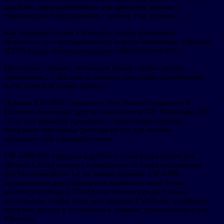
как блоб, предназначенную для хранения данных о
транзакциях, передаваемых с уровня 2 на уровень 1.
Как объясняет CoinEx Research, чтобы обеспечить
безопасность и неизменяемость нового механизма, Ethereum
(ETH) введет полиноминальное обязательство KZG.
Простыми словами, активация новой схемы сделает
транзакции L2 быстрее и дешевле благодаря оптимизации
логистической схемы данных.
Помимо EIP-4844, ожидается, что Dencun привнесет в
Ethereum некоторые другие компоненты EIP. Например, EIP-
1153, или команды временного хранилища сократят
ненужные накладные расходы на газ для ончейн-
пользователей и разработчиков.
EIP-4788 или передача корневого хеша блока консесуса
(Beacon Chain) выведет совместимость блока исполнения
(EVM) блокчейнов L2 на новый уровень. EIP-4788
предназначен для размещения корневого хеша блока
консенсуса (Beacon Chain) в заголовке каждого блока
исполнения, чтобы блок исполнения (EVM) мог напрямую
получать доступ к состоянию и данным уровня конценсуса
Ethereum.