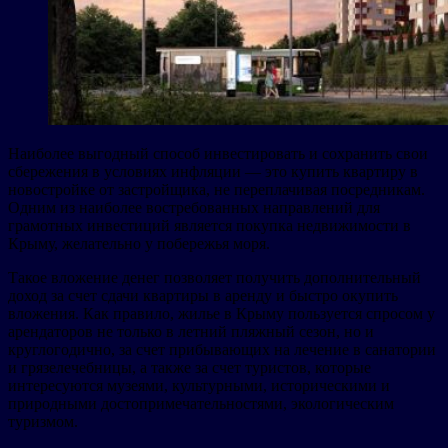
Наиболее выгодный способ инвестировать и сохранить свои
сбережения в условиях инфляции — это купить квартиру в
новостройке от застройщика, не переплачивая посредникам.
Одним из наиболее востребованных направлений для
грамотных инвестиций является покупка недвижимости в
Крыму, желательно у побережья моря.
Такое вложение денег позволяет получить дополнительный
доход за счет сдачи квартиры в аренду и быстро окупить
вложения. Как правило, жилье в Крыму пользуется спросом у
арендаторов не только в летний пляжный сезон, но и
круглогодично, за счет прибывающих на лечение в санатории
и грязелечебницы, а также за счет туристов, которые
интересуются музеями, культурными, историческими и
природными достопримечательностями, экологическим
туризмом.