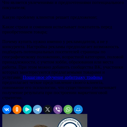
Что является увлечениями и предпочтениями потенциального
покупателя;
Какую проблему клиентов решает предложение;
Какие страхи и сомнения испытывает покупатель перед
приобретением товара;
Почему купить нужно именно у рекламодателя, а не у
конкурента. Настройка рекламы предполагает возможность
подбирать потенциальных посетителей страницы по
географическому положению, возрастной категории, половой
принадлежности, с учетом хобби, образования или места
работы. При этом можно добавить сообщества ВК, участники
которых заинтересуются предлагаемыми товарами и
услугами.
Пошаговое обучение арбитражу трафика
предполагает четкое представление своего клиента,
понимание его психологии, что существенно увеличивает
получение результата при построении маркетинговой
стратегии.