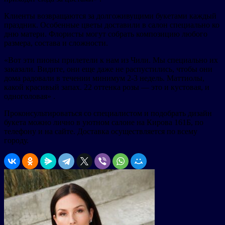
Клиенты возвращаются за долгоживущими букетами каждый
праздник. Особенные цветы доставили в салон специально ко
дню матери. Флористы могут собрать композицию любого
размера, состава и сложности.
«Вот эти пионы прилетели к нам из Чили. Мы специально их
заказали. Видите, они еще даже не распустились, чтобы они
дома радовали в течении минимум 2-3 недель. Маттиолы,
какой красивый запах. 22 оттенка розы — это и кустовая, и
одноголовая» .
Проконсультироваться со специалистом и подобрать дизайн
букета можно лично в уютном салоне на Кирова 161Б, по
телефону и на сайте. Доставка осуществляется по всему
городу.