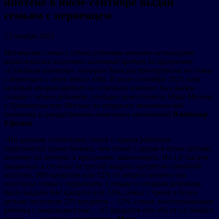
ипотеке в июле-сентябре выдан
семьям с первенцем
23 ноября 2021
Московские семьи с одним ребенком активно используют
возможность получить льготный кредит по программе
«Семейная ипотека», которая была распространена на семьи
с первенцем с июля этого года. В июле-сентябре 2021 года
каждый второй кредит по семейной ипотеке был выдан
семьям с одним ребенком, сообщил заместитель Мэра Москвы
в Правительстве Москвы по вопросам экономической
политики и имущественно-земельных отношений
Владимир
Ефимов
.
«По данным статистики, семей с одним ребёнком
практически вдвое больше, чем семей с двумя и более детьми,
поэтому их интерес к программе закономерен. Из 1,9 тысячи
выданных в столице за третий квартал кредитов семейной
ипотеки, 980 кредитов или 52% от общего количества
получили семьи с первенцем. Семьям со вторым ребенком
было выдано 644 кредита или 33%, семьи с тремя и более
детьми получили 235 кредитов – 12%, семьи, воспитывающие
ребенка с инвалидностью, – 85 кредитов или 4% от их общего
числа», — сообщил
заместитель Мэра.