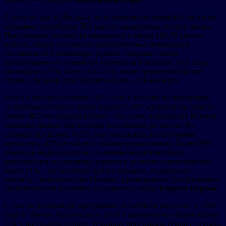
С начала года в Москве с использованием семейной ипотеки
заемщики приобрели 362 тысячи квадратных метров жилья.
При средней стоимости квадратного метра 184,79 тысячи
рублей, общая стоимость приобретённых помещений
составила 66,9 миллиарда рублей. Средняя ставка
кредитования по семейной ипотеке за 9 месяцев 2021 года
составила 4,77%, что на 0,07 п.п. ниже среднероссийской
ставки, средний срок кредитования – 258 месяцев.
Всего в январе–сентябре 2021 года в Москве по программе
«Семейная ипотека» было выдано 5 997 кредитов на общую
сумму 40,2 миллиарда рублей – по этому показателю Москва
занимает первое место среди российских регионов. На
столицу пришлось 10,5% всех выданных по программе
кредитов и 22% от общего объёма кредитования. Более 89%
объектов недвижимости по семейной ипотеке было
приобретено по договору участия в долевом строительстве,
около 11% – по договору купли-продажи, подчеркнул
министр Правительства Москвы, руководитель Департамента
экономической политики и развития города
Кирилл Пуртов.
С начала реализации программы «Семейная ипотека» в 2018
году в Москве было выдано 20 619 кредитов на общую сумму
126,3 миллиардв рублей. В рамках программы семьи с детьми,