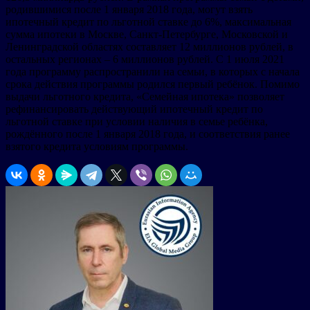
родившимися после 1 января 2018 года, могут взять
ипотечный кредит по льготной ставке до 6%, максимальная
сумма ипотеки в Москве, Санкт-Петербурге, Московской и
Ленинградской областях составляет 12 миллионов рублей, в
остальных регионах – 6 миллионов рублей. С 1 июля 2021
года программу распространили на семьи, в которых с начала
срока действия программы родился первый ребёнок. Помимо
выдачи льготного кредита, «Семейная ипотека» позволяет
рефинансировать действующий ипотечный кредит по
льготной ставке при условии наличия в семье ребёнка,
рождённого после 1 января 2018 года, и соответствия ранее
взятого кредита условиям программы.