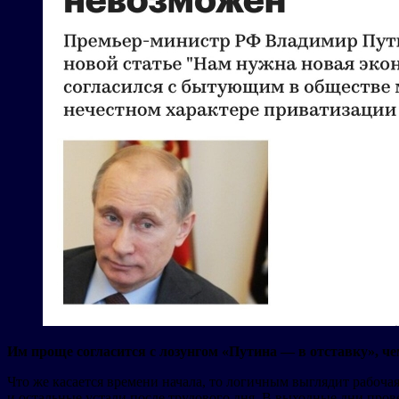
Им проще согласится с лозунгом «Путина — в отставку», че
Что же касается времени начала, то логичным выглядит рабоча
и остальные устали после трудового дня. В выходные дни пров