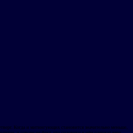
четверг. Когда и митингующих становится значительно меньше,
литие, и совсем не факт, что силовики в нём одержат верх.