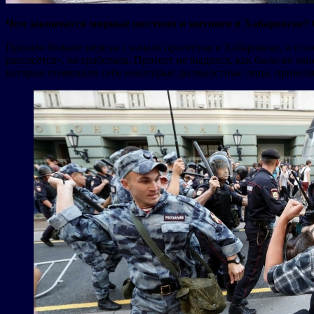
Чем закончатся мирные шествия и митинги в Хабаровске? О
Прошло больше недели с начала протестов в Хабаровске, и стан
рассосётся», не сработала. Протест не выдохся, как было во м
которые позволили себе некоторые должностные лица, привели