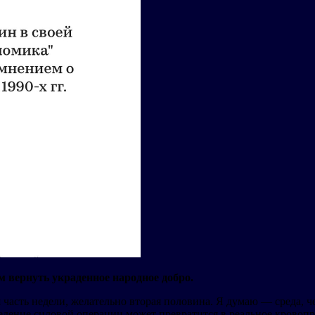
м вернуть украденное народное добро.
я часть недели, желательно вторая половина. Я думаю — среда, 
едение силовой операции может превратится в реальное кровопро