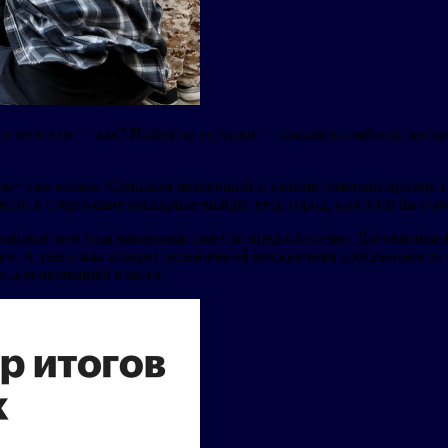
е не в том — как? Пойти на уступки — показать слабость, котор
ию» уже нельзя. Слишком нехороший и крайне опасный пример 
сли в следующие выходные выйдет весь город, или хотя бы пол
овиков они туда наверняка стянули предостаточно. Договаривать
 А такие как возврат захваченной москвичами собственности о
м для нынешней власти.