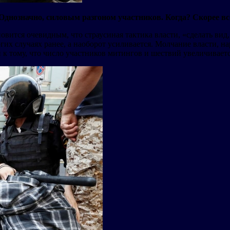
днозначно, силовым разгоном участников. Когда? Скорее вс
овится очевидным, что страусиная тактика власти, «сделать вид,
ногих случаях ранее, а наоборот усиливается. Молчание власти,
 к тому, что число участников митингов и шествий увеличивает