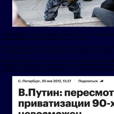
На самом деле, проблема выбора решения не стоит. Вопрос вовс
демонстрация силы. Вопрос лишь в том — когда?
Оттягивать время начала операции по «принуждению к соглас
увеличивающегося по выходным количества протестующих. А е
В принципе, у них всё уже готово, и за прошедшую неделю сил
слишком уж радикальные требования предъявляют митингующие.
национализации приватизированного — это вообще экстремиз