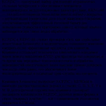
KCP25C — наилучший выбор для платсин из различных
стальных материалов и обеспечивает неизменно
повторяющиеся эксплуатационные характеристики. KENGold
— это запатентованная технология многослойного покрытия
с улучшенными процессами до и после нанесения покрытия,
обеспечивающая эффективный тепловой барьер для
повышения стойкости к кратерному износу, который обычно
наблюдается при таких видах обработки.
KCP25C с KENGold служит примером того, как глобальные
инвестиции Kennametal в модернизацию позволяют компании
внедрять более эффективные продукты для клиентов.
Компания использует технологию химического осаждения
паров нового поколения (CVD) для производства покрытия, в
то время как передовые технологии печати и обработки
поверхностей обеспечивают более высокие уровни допусков,
чем когда-либо ранее, что обеспечивает более
последовательный и надежный срок службы инструмента.
Компания Kennametal выпускает KCP25C с KENGold в
наиболее распространенных формах и стилях: C, D, S, T, V и
W. В долгосрочной перспективе компания планирует
расширить возможности KCP25C, добавив новые формы и
стили токарных пластин — все с применением технологии
покрытия KENGold.