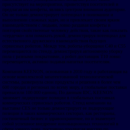
присутствует на мероприятии, приветствуя посетителей и
предлагая им конфеты, являясь центром внимания аудитории.
Он не только демонстрирует потенциал в понимании и
выполнении сложных задач, но и привлекает своим ярким
взаимодействием с людьми, ловко раздавая конфеты и
повторяя свойственные человеку действия, такие как показать
«сердечко» или помахать рукой, демонстрируя потенциал для
естественного дружеского взаимодействия будущих
сервисных роботов. Между тем, роботы-уборщики C40 и C55
перемещаются по стенду, демонстрируя автономную уборку
пола с разными покрытиями, а робот-доставщик T10 ловко
перемещается, активно подавая напитки посетителям.
Компания KEENON, основанная в 2010 году и работающая на
основе комплексной запатентованной технологической
системы, развернула свои продукты и решения в более чем
600 городах и регионах по всему миру, а глобальные поставки
превысили 100 000 единиц. По данным IDC, KEENON
занимает лидирующие позиции в глобальных поставках
коммерческих сервисных роботов. Стенд компании на
выставке CES не только демонстрирует ее лидирующие
позиции в таких коммерческих секторах, как рестораны,
гостиничный бизнес и здравоохранение, но и знаменует
собой успешное внедрение инновационных технологий в
сферу умного дома, постоянно продвигая миссию по