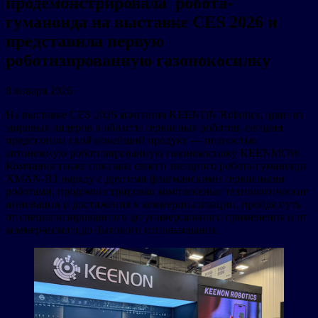
продемонстрировала робота-
гуманоида на выставке CES 2026 и
представила первую
роботизированную газонокосилку
8 января 2026
На выставке CES 2026 компания KEENON Robotics, один из
мировых лидеров в области сервисных роботов, сегодня
представила свой новейший продукт — полностью
автономную роботизированную газонокосилку KEENMOW.
Компания также показала своего звездного робота-гуманоида
XMAN-R1 наряду с другими флагманскими сервисными
роботами, продемонстрировав комплексные технологические
инновации и достижения в коммерциализации, пройдя путь
от специализированного до универсального применения и от
коммерческого до бытового использования.