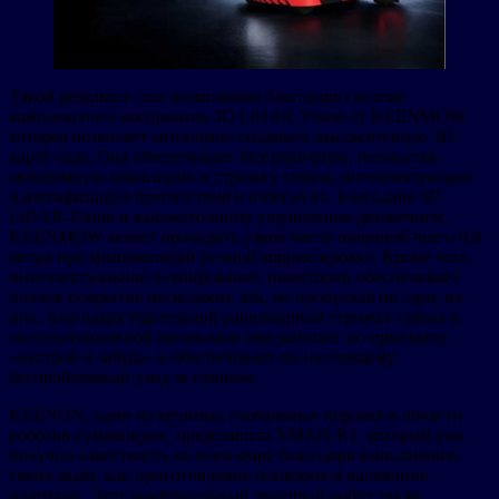
Такой результат стал возможным благодаря системе
комплексного восприятия 3D LiDAR-Vision от KEENMOW,
которая позволяет автономно создавать высокоточную 3D-
карту сада. Она обеспечивает безграничную, полностью
автономную навигацию и стрижку газона, интеллектуально
идентифицируя препятствия и избегая их. Благодаря 3D
LiDAR-Vision и высокоточному управлению движением,
KEENMOW может проходить узкие места шириной всего 0,8
метра при минимальной ручной корректировке. Кроме того,
интеллектуальное планирование траектории обеспечивает
полное покрытие нескольких зон, не пропуская ни одну из
них. Благодаря тщательной равномерной стрижке газона и
эксплуатационной автономии она работает по принципу
«настрой и забудь» и обеспечивает по-настоящему
беспроблемный уход за газоном.
KEENON, один из крупных глобальных игроков в области
роботов-гуманоидов, представила XMAN-R1, который уже
получил известность во всем мире благодаря выполнению
таких задач, как приготовление попкорна и наливание
напитков. Этот универсальный звездный робот также