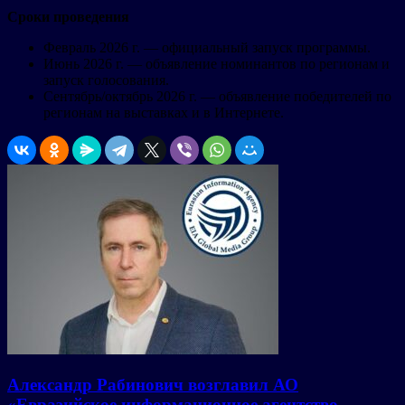
Сроки проведения
Февраль 2026 г. — официальный запуск программы.
Июнь 2026 г. — объявление номинантов по регионам и
запуск голосования.
Сентябрь/октябрь 2026 г. — объявление победителей по
регионам на выставках и в Интернете.
Александр Рабинович возглавил АО
«Евразийское информационное агентство