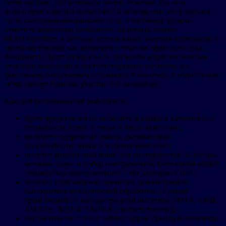
сетях краткое, убедительное видео, показав, как они
используют изделия Kennametal и почему они заслуживают
стать слесарями-механиками года. Участники должны
отметить компанию Kennametal, включить хэштег
#KMTMachinist и активно использовать изделия Kennametal в
своей мастерской как минимум в течение прошлого года.
Финалисты будут отобраны по регионам маркетинговыми
отделами компании в соответствующих регионах, а в
финальном голосовании на каналах Kennametal в социальных
сетях смогут принять участие все желающие.
Каждый региональный победитель:
будет представлен на веб-сайте и каналах Kennametal в
социальных сетях, а также в блоге компании;
получит подарочный набор, включающий
эксклюзивные знаки и изделия компании;
получит фирменный ящик для инструментов «Слесарь-
механик года» и набор инструментов Kennametal общей
стоимостью эквивалентной 7500 долларов США;
получит приглашение провести демонстрацию
выполнения механической обработки с прямой
трансляцией на международной выставке (IMTS, AMB,
JIMTOF, IMTEX/AMTEX, соответственно);
автоматически станет амбассадором бренда Kennametal.