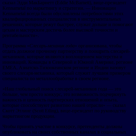
сказал Эдди МакБарнетт (Eddie McBarnett), вице-президент
Kennametal по маркетингу и стратегии. — Инновации
Kennametal всегда были обусловлены потребностями этих
квалифицированных специалистов в инструментальных
решениях, которые режут быстрее, служат дольше и помогают
цехам и мастерским достичь более высокой точности и
рентабельности».
Программа «
Слесарь-механик года
» организована, чтобы
отдать должное прочному партнерству и поощрить слесарей-
механиков, которые являются воплощением мастерства и
инноваций. Команды в Северной и Южной Америке, регионе
EMEA, Азиатско-Тихоокеанском регионе и Индии назовут
своего слесаря-механика, который служит лучшим примером
специалиста по металлообработке в своем регионе.
«Наш глобальный поиск слесарей-механиков года — это
больше, чем просто конкурс, это возможность подчеркнуть
важность и ценность партнерских отношений и опыта,
которые способствуют развитию нашей отрасли» — сказал
Скотт Этлинг (Scott Etling), вице-президент по руководству
маркетингом продукции.
Чтобы принять участие в конкурсе, претенденты должны
опубликовать на своих собственных каналах в социальных