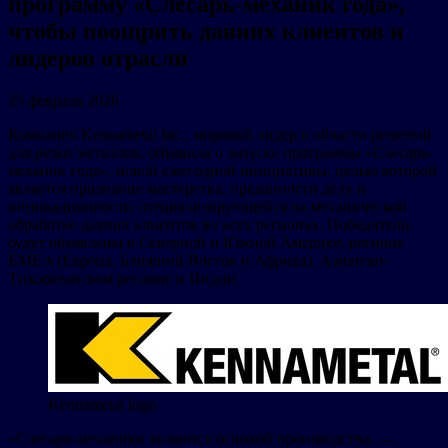
программу «Слесарь-механик года»,
чтобы поощрить давних клиентов и
лидеров отрасли
25 февраля 2026
Компания Kennametal Inc., мировой лидер в области решений
для резки металлов, объявила о запуске программы «Слесарь-
механик года», новой ежегодной инициативы, целью которой
является признание мастерства, преданности делу и
инновационности специализирующейся на механической
обработке давних клиентов во всех регионах. Победители
будут объявлены в Северной и Южной Америке, регионе
EMEA (Европа, Ближний Восток и Африка), Азиатско-
Тихоокеанском регионе и Индии.
Kennametal logo
«Слесари-механики являются основой производства, —