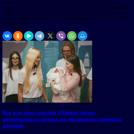
низкоуглеродному будущему. В ходе эксплуатационных
испытаний парк машин достиг коэффициента использования
100 % за последние семь дней, продемонстрировав при этом
минимальное потребление электроэнергии на уровне всего
1,14 кВтч/км.
Все для мам: партия «Новые люди»
анонсировала проект по поддержке одиноких
женщин