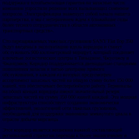
поддержка и всеобъемлющая гарантия на запасные части
компании упростили решение всех вызывающих сомнение
вопросов. Электрификация знаменует собой начало нашего
партнерства, и мы с нетерпением ждем в ближайшие годы
более тесного сотрудничества в области автономных
транспортных средств».
Сто перезаряжаемых тяжелых грузовиков SANY Flat Top 350
будут введены в эксплуатацию вдоль коридора и станут
обслуживать 900-километровый маршрут, который соединяет
ключевые логистические центры в Тяньцзине, Чжуочжоу и
Чжанцзякоу. Коридор поддерживается двенадцатью станциями
пополнения запасов и пятью центрами прямого
обслуживания, в каждом из которых предусмотрен
ассортимент запасных частей на общую сумму более 150 000
юаней, что обеспечивает бесперебойную работу. Терминалы
на обоих концах коридора имеют значительный резерв
запасных частей на сумму 350 000 юаней каждый. Эта мощная
инфраструктура способствует созданию экономически
эффективной, экологичной сети тяжелых грузовиков,
необходимой для поддержки экономики замкнутого цикла в
отрасли добычи марганца.
Этот коридор является жизненно важной составляющей
региональной стратегии перехода к более экологичному и