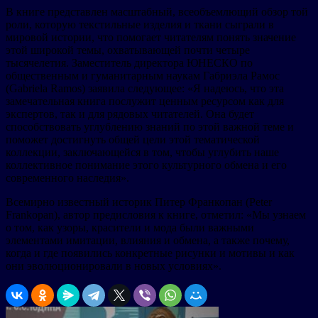
В книге представлен масштабный, всеобъемлющий обзор той
роли, которую текстильные изделия и ткани сыграли в
мировой истории, что помогает читателям понять значение
этой широкой темы, охватывающей почти четыре
тысячелетия. Заместитель директора ЮНЕСКО по
общественным и гуманитарным наукам Габриэла Рамос
(Gabriela Ramos) заявила следующее: «Я надеюсь, что эта
замечательная книга послужит ценным ресурсом как для
экспертов, так и для рядовых читателей. Она будет
способствовать углублению знаний по этой важной теме и
поможет достигнуть общей цели этой тематической
коллекции, заключающейся в том, чтобы углубить наше
коллективное понимание этого культурного обмена и его
современного наследия».
Всемирно известный историк Питер Франкопан (Peter
Frankopan), автор предисловия к книге, отметил: «Мы узнаем
о том, как узоры, красители и мода были важными
элементами имитации, влияния и обмена, а также почему,
когда и где появились конкретные рисунки и мотивы и как
они эволюционировали в новых условиях».