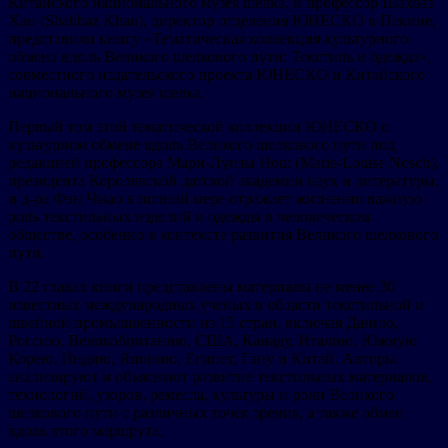
Китайского национального музея шелка, и профессор Шахбаз
Хан (Shahbaz Khan), директор отделения ЮНЕСКО в Пекине,
представили книгу «Тематическая коллекция культурного
обмена вдоль Великого шелкового пути: Текстиль и одежда»,
совместного издательского проекта ЮНЕСКО и Китайского
национального музея шелка.
Первый том этой тематической коллекции ЮНЕСКО о
культурном обмене вдоль Великого шелкового пути под
редакцией профессора Мари-Луизы Нош (Marie-Louise Nosch),
президента Королевской датской академии наук и литературы,
и д-ра Фэн Чжао в полной мере отражает жизненно важную
роль текстильных изделий и одежды в человеческом
обществе, особенно в контексте развития Великого шелкового
пути.
В 22 главах книги представлены материалы не менее 30
известных международных ученых в области текстильной и
швейной промышленности из 15 стран, включая Данию,
Россию, Великобританию, США, Канаду, Италию, Южную
Корею, Индию, Японию, Египет, Гану и Китай. Авторы
анализируют и объясняют развитие текстильных материалов,
технологий, узоров, ремесла, культуры и роли Великого
шелкового пути с различных точек зрения, а также обмен
вдоль этого маршрута.