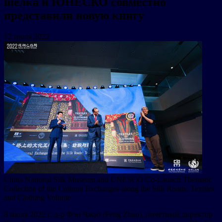
шелка и ЮНЕСКО совместно
представили новую книгу
12 июля 2022
China National Silk Museum and UNESCO Co-Launch Thematic
Collection of the Cultural Exchanges along the Silk Roads: Textiles
and Clothing Volume
8 июля 2022 г. д-р Фэн Чжао (Feng Zhao), почетный директор