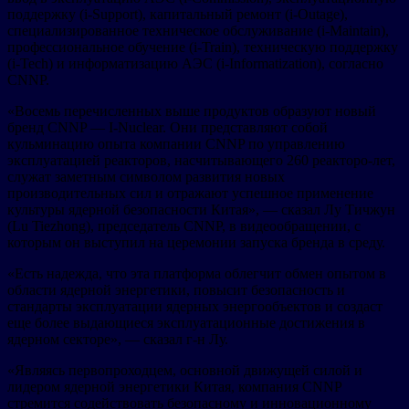
поддержку (i-Support), капитальный ремонт (i-Outage),
специализированное техническое обслуживание (i-Maintain),
профессиональное обучение (i-Train), техническую поддержку
(i-Tech) и информатизацию АЭС (i-Informatization), согласно
CNNP.
«Восемь перечисленных выше продуктов образуют новый
бренд CNNP — I-Nuclear. Они представляют собой
кульминацию опыта компании CNNP по управлению
эксплуатацией реакторов, насчитывающего 260 реакторо-лет,
служат заметным символом развития новых
производительных сил и отражают успешное применение
культуры ядерной безопасности Китая», — сказал Лу Тичжун
(Lu Tiezhong), председатель CNNP, в видеообращении, с
которым он выступил на церемонии запуска бренда в среду.
«Есть надежда, что эта платформа облегчит обмен опытом в
области ядерной энергетики, повысит безопасность и
стандарты эксплуатации ядерных энергообъектов и создаст
еще более выдающиеся эксплуатационные достижения в
ядерном секторе», — сказал г-н Лу.
«Являясь первопроходцем, основной движущей силой и
лидером ядерной энергетики Китая, компания CNNP
стремится содействовать безопасному и инновационному