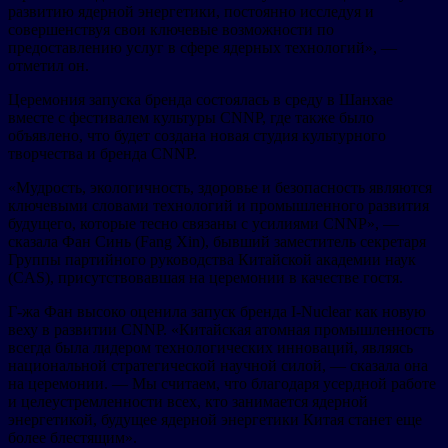
развитию ядерной энергетики, постоянно исследуя и
совершенствуя свои ключевые возможности по
предоставлению услуг в сфере ядерных технологий», —
отметил он.
Церемония запуска бренда состоялась в среду в Шанхае
вместе с фестивалем культуры CNNP, где также было
объявлено, что будет создана новая студия культурного
творчества и бренда CNNP.
«Мудрость, экологичность, здоровье и безопасность являются
ключевыми словами технологий и промышленного развития
будущего, которые тесно связаны с усилиями CNNP», —
сказала Фан Синь (Fang Xin), бывший заместитель секретаря
Группы партийного руководства Китайской академии наук
(CAS), присутствовавшая на церемонии в качестве гостя.
Г-жа Фан высоко оценила запуск бренда I-Nuclear как новую
веху в развитии CNNP. «Китайская атомная промышленность
всегда была лидером технологических инноваций, являясь
национальной стратегической научной силой, — сказала она
на церемонии. — Мы считаем, что благодаря усердной работе
и целеустремленности всех, кто занимается ядерной
энергетикой, будущее ядерной энергетики Китая станет еще
более блестящим».