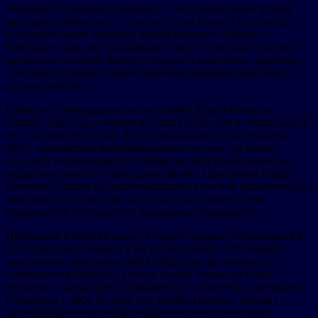
«Каждый стипендиат привносит нечто уникальное в наше
растущее сообщество, — считает Тина Силиг (Tina Seelig),
исполнительный директор Knight-Hennessy Scholars. —
Наблюдать, как они налаживают связи и получают знания в
различных областях науки, культуры и идеологии, развивая
способность решать самые серьезные мировые проблемы, —
это вдохновляет».
Набор на стипендиальную программу Knight-Hennessy
Scholars 2025 года откроется 1 июня 2024 года и продолжится
до 9 октября 2024 года. Для потенциальных стипендиатов
будут проводиться информационные сессии, где можно
получить информацию о сообществе, программе развития
лидерских качеств и процедуре приема. Программа Knight-
Hennessy Scholars не предусматривает квот или ограничений в
зависимости от региона, колледжа или университета,
направления обучения или карьерных устремлений.
Программа Knight-Hennessy Scholars, впервые объявленная в
2016 году, была названа в честь Фила Найта (Phil Knight),
выпускника программы MBA 1962 года, филантропа и
соучредителя Nike Inc., а также Джона Хеннесси (John
Hennessy), председателя Alphabet Inc. и почетного президента
Стэнфорда с 2000 по 2016 год. Knight-Hennessy Scholars —
крупнейшая в мире общеуниверситетская стипендия с