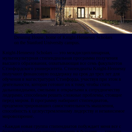
Denning House, home of Knight-Hennessy Scholars
on the Stanford University campus.
Knight-Hennessy Scholars — это междисциплинарная,
мультикультурная стипендиальная программа получения
высшего образования, охватывающая все семь факультетов
Стэнфордского университета. Стипендиаты Knight-Hennessy
получают финансовую поддержку на срок до трех лет для
обучения в магистратурах Стэнфорда, участвуя при этом в
деятельности, которая готовит их к тому, чтобы стать
дальновидными, смелыми и открытыми к сотрудничеству
лидерами, способным решать сложные проблемы, стоящие
перед миром. В программу набирают стипендиатов,
продемонстрировавших самостоятельность мышления,
способность к целеустремленному лидерству и независимое
мировоззрение.
«Каждая новая группа стипендиатов побуждает меня все с
большим воодушевлением смотреть в будущее, — говорит