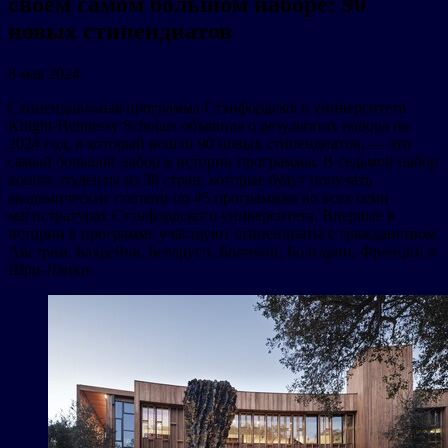
своем самом большом наборе: 90
новых стипендиатов
8 мая 2024
Стипендиальная программа Стэнфордского университета
Knight-Hennessy Scholars объявила о результатах набора на
2024 год, в который вошли 90 новых стипендиатов, — это
самый большой набор в истории программы. В седьмой набор
вошли студенты из 30 стран, которые будут получать
академические степени по 45 программам во всех семи
магистратурах Стэнфордского университета. Впервые в
истории в программе участвуют стипендиаты с гражданством
Австрии, Бахрейна, Беларуси, Боливии, Болгарии, Франции и
Шри-Ланки.