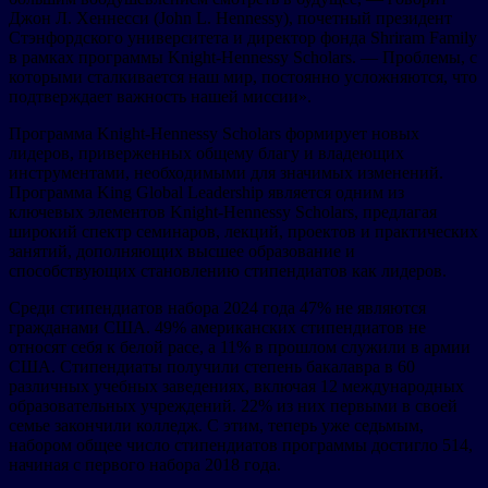
Джон Л. Хеннесси (John L. Hennessy), почетный президент
Стэнфордского университета и директор фонда Shriram Family
в рамках программы Knight-Hennessy Scholars. — Проблемы, с
которыми сталкивается наш мир, постоянно усложняются, что
подтверждает важность нашей миссии».
Программа Knight-Hennessy Scholars формирует новых
лидеров, приверженных общему благу и владеющих
инструментами, необходимыми для значимых изменений.
Программа King Global Leadership является одним из
ключевых элементов Knight-Hennessy Scholars, предлагая
широкий спектр семинаров, лекций, проектов и практических
занятий, дополняющих высшее образование и
способствующих становлению стипендиатов как лидеров.
Среди стипендиатов набора 2024 года 47% не являются
гражданами США. 49% американских стипендиатов не
относят себя к белой расе, а 11% в прошлом служили в армии
США. Стипендиаты получили степень бакалавра в 60
различных учебных заведениях, включая 12 международных
образовательных учреждений. 22% из них первыми в своей
семье закончили колледж. С этим, теперь уже седьмым,
набором общее число стипендиатов программы достигло 514,
начиная с первого набора 2018 года.