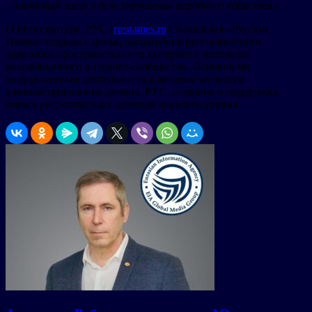
– значимый этап в деле укрепления народного единства
».
О Регистратуре .РУС (
rusnames.ru
). Компания «Русские
Имена» создана с целью расширения русскоязычного
адресного пространства сети интернет в интересах
русскоязычного интернет-сообщества. Основными
направлениями деятельности компании являются
администрирование домена .РУС, создание и поддержка
новых русскоязычных доменов верхнего уровня.