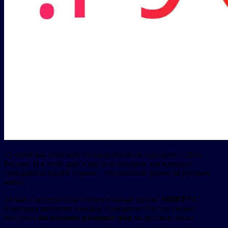
12 июня мы отмечали государственный праздник – День
России. И к этой дате у нас есть подарок для каждого
гражданина нашей страны – бесплатный домен на русском
языке.
24 мая стартовал благотворительный проект
МИР.РУС
,
благодаря которому каждый гражданин России сможет
получить
бесплатное доменное имя
на русском языке.