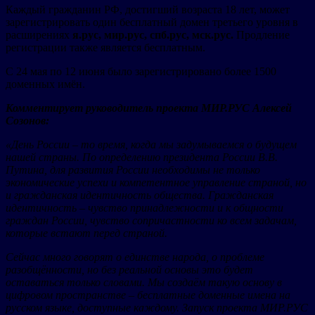
Каждый гражданин РФ, достигший возраста 18 лет, может
зарегистрировать один бесплатный домен третьего уровня в
расширениях
я.рус, мир.рус, спб.рус, мск.рус.
Продление
регистрации также является бесплатным.
С 24 мая по 12 июня было зарегистрировано более 1500
доменных имён.
Комментирует руководитель проекта МИР.РУС Алексей
Созонов:
«
День России – то время, когда мы задумываемся о будущем
нашей страны. По определению президента России В.В.
Путина, для развития России необходимы не только
экономические успехи и компетентное управление страной, но
и гражданская идентичность общества. Гражданская
идентичность – чувство принадлежности и к общности
граждан России, чувство сопричастности ко всем задачам,
которые встают перед страной.
Сейчас много говорят о единстве народа, о проблеме
разобщённости, но без реальной основы это будет
оставаться только словами. Мы создаём такую основу в
цифровом пространстве – бесплатные доменные имена на
русском языке, доступные каждому. Запуск проекта МИР.РУС