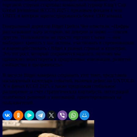
торговой стороне стартовал командный турнир King’s Cup
Global Invitational (KCGI) 2025 с призовым фондом 6 млн
USDT, в котором зарегистрировалось более 1300 команд.
Генеральный директор Bitget Грейси Чен отметила: «Цифры
рассказывают одну историю, но доверие за ними — совсем
другую. Пользователи не просто торгуют с нами — они
выбирают хранить у нас активы, участвовать в соревнованиях
и взаимодействовать с Bitget в разных странах и культурах.
Это тот рост, который сохраняется надолго, поэтому мы
одинаково инвестируем в продуктовые инновации, развитие
сообщества и прозрачность».
В августе Bitget намерена сохранить этот темп, представив
насыщенный календарь событий, включая дебют на UNTOLD
X и финал KCGI 2025, а также продолжая глобальное
расширение за счёт стратегических партнёрств, интеграций
платёжных решений и инноваций, ориентированных на
пользователей.