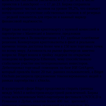
проектов в Launchpool — с 17 до 23. Биржа сохранила
коэффициент чистых активов на уровне 99,2%, что означает
почти полное отсутствие собственных токенов в её резервах
— редкий показатель для отрасли и важный маркер
финансовой надёжности.
Bitget также выпустила криптокарту с нулевой комиссией в
партнёрстве с Mastercard и Immersve, предложив
пользователям в Великобритании и ЕС удобные платёжные
решения. Конвертация криптовалюты в фиат в реальном
времени теперь доступна более чем в 150 млн торговых точек
по всему миру. Активность на рынке фьючерсов заметно
возросла: Bitget вошла в тройку лидеров по открытым
позициям на фьючерсы Ethereum, чему способствовало
стабильное участие институциональных инвесторов.
Дебютировал торговый помощник на базе ИИ GetAgent,
который привлёк более 20 тыс. ранних пользователей, а Bitget
Onchain расширила предложение токенизированных акций в
рамках партнёрства с xStocks.
В культурной сфере Bitget продолжила стирать границы
между Web3 и мейнстрим-индустрией развлечений. Биржа
стала эксклюзивным Web3-партнёром фестиваля UNTOLD в
Румынии и Дубае, охватив более 400 тыс. зрителей с
помощью иммерсивных активаций на площадках. На