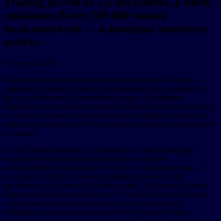
Trading достигло 1,1 миллиона, в июле
прибавив более 100 000 новых
пользователей — ключевые моменты
отчёта
15 августа 2025
Bitget, ведущая мировая криптовалютная биржа и Web3-
компания, завершила июль очередным месяцем уверенного
роста и глобального расширения бренда. Платформа
поднялась в спотовом рейтинге CoinGecko с 4-го на 3-е место
и сохранила сильные позиции в других мировых рейтингах
бирж, что соответствует её стабильно растущему присутствию
на рынке.
В июле Bitget показала устойчивый рост по целому ряду
показателей. Количество подписчиков в сервисе
копитрейдинга увеличилось с более чем 1 миллиона до 1,1
миллиона, а число успешных сделок выросло со 100
миллионов до более чем 110 миллионов. Прибыль, которой
делятся топ-трейдеры, выросла с 27 млн до 29 млн долларов,
что отражает повышение доходности пользователей.
Платформа также расширила линейку токенов: общее
количество листингов увеличилось с 271 до 305, а число