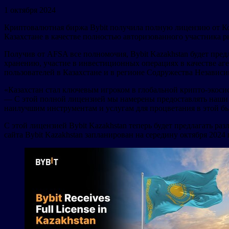
1 октября 2024
Криптовалютная биржа Bybit получила полную лицензию от Коми
Казахстане в качестве полностью авторизованного участника р
Получив от AFSA все полномочия, Bybit Kazakhstan будет пре
хранению, участие в инвестиционных операциях в качестве аг
пользователей в Казахстане и в регионе Содружества Независи
«Казахстан стал ключевым игроком в глобальной крипто-экосис
— С этой полной лицензией мы намерены предоставлять наши п
наилучшим инструментам и услугам для процветания в этой б
С этой лицензией Bybit Kazakhstan теперь будет предлагать 
сайта Bybit Kazakhstan запланирован на середину октября 2024