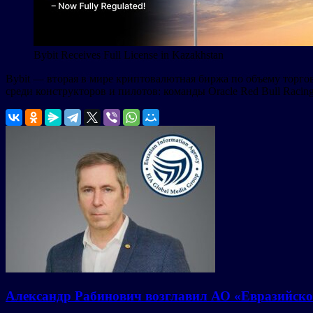
Bybit Receives Full License in Kazakhstan
Bybit — вторая в мире криптовалютная биржа по объему торго
среди конструкторов и пилотов: команды Oracle Red Bull Racing
Александр Рабинович возглавил АО «Евразийско