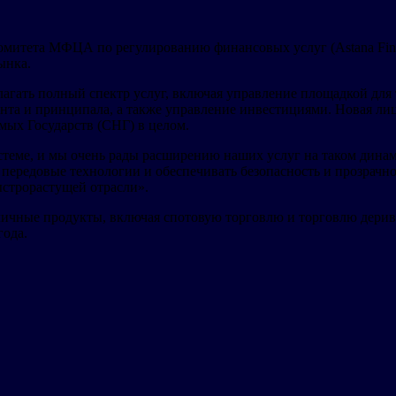
тета МФЦА по регулированию финансовых услуг (Astana Financia
ынка.
длагать полный спектр услуг, включая управление площадкой дл
ента и принципала, а также управление инвестициями. Новая ли
мых Государств (СНГ) в целом.
теме, и мы очень рады расширению наших услуг на таком динами
ередовые технологии и обеспечивать безопасность и прозрачнос
ыстрорастущей отрасли».
различные продукты, включая спотовую торговлю и торговлю де
 года.