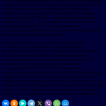
генератор являются ключевыми компонентами настраиваемой
экосистемы DELTA Pro — первого комплексного решения в
области возобновляемой энергетики для производства,
хранения и использования электроэнергии. Портативная
электростанция DELTA Max — масштабированная версия
модели DELTA Pro — имеет базовую мощность 2016 Вт·ч,
расширяемую до 6048 Вт·ч, что достаточно для
удовлетворения потребностей среднестатистической семьи в
электроэнергии в течение двух дней.
Компания EcoFlow специализируется на разработке
портативных электростанций и решений в сфере
возобновляемой энергетики. С момента своего основания в
2017 году компания EcoFlow обеспечивает надежное
электропитание для своих потребителей более чем в 100
регионах мира с помощью своих портативных
электростанций DELTA и RIVER с экологически
безопасными комплектующими. Миссия EcoFlow заключается
в обновлении способов обеспечения мира энергией за счет
внедрения более легких и долговечных, экологически чистых,
бесшумных и возобновляемых систем накопления и хранения
энергии. EcoFlow реализует свою продукцию в 40 странах
Европы при поддержке более чем 400 местных ретейлеров.