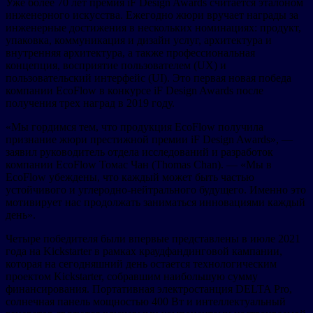
Уже более 70 лет премия iF Design Awards считается эталоном
инженерного искусства. Ежегодно жюри вручает награды за
инженерные достижения в нескольких номинациях: продукт,
упаковка, коммуникация и дизайн услуг, архитектура и
внутренняя архитектура, а также профессиональная
концепция, восприятие пользователем (UX) и
пользовательский интерфейс (UI). Это первая новая победа
компании EcoFlow в конкурсе iF Design Awards после
получения трех наград в 2019 году.
«Мы гордимся тем, что продукция EcoFlow получила
признание жюри престижной премии iF Design Awards», —
заявил руководитель отдела исследований и разработок
компании EcoFlow Томас Чан (Thomas Chan). — «Мы в
EcoFlow убеждены, что каждый может быть частью
устойчивого и углеродно-нейтрального будущего. Именно это
мотивирует нас продолжать заниматься инновациями каждый
день».
Четыре победителя были впервые представлены в июле 2021
года на Kickstarter в рамках краудфандинговой кампании,
которая на сегодняшний день остается технологическим
проектом Kickstarter, собравшим наибольшую сумму
финансирования. Портативная электростанция DELTA Pro,
солнечная панель мощностью 400 Вт и интеллектуальный