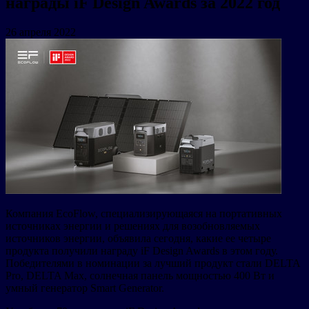
награды iF Design Awards за 2022 год
26 апреля 2022
Компания EcoFlow, специализирующаяся на портативных
источниках энергии и решениях для возобновляемых
источников энергии, объявила сегодня, какие ее четыре
продукта получили награду iF Design Awards в этом году.
Победителями в номинации за лучший продукт стали DELTA
Pro, DELTA Max, солнечная панель мощностью 400 Вт и
умный генератор Smart Generator.