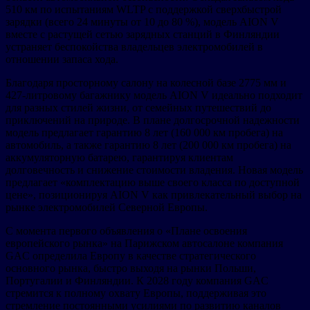
510 км по испытаниям WLTP с поддержкой сверхбыстрой
зарядки (всего 24 минуты от 10 до 80 %), модель AION V
вместе с растущей сетью зарядных станций в Финляндии
устраняет беспокойства владельцев электромобилей в
отношении запаса хода.
Благодаря просторному салону на колесной базе 2775 мм и
427-литровому багажнику модель AION V идеально подходит
для разных стилей жизни, от семейных путешествий до
приключений на природе. В плане долгосрочной надежности
модель предлагает гарантию 8 лет (160 000 км пробега) на
автомобиль, а также гарантию 8 лет (200 000 км пробега) на
аккумуляторную батарею, гарантируя клиентам
долговечность и снижение стоимости владения. Новая модель
предлагает «комплектацию выше своего класса по доступной
цене», позиционируя AION V как привлекательный выбор на
рынке электромобилей Северной Европы.
С момента первого объявления о «Плане освоения
европейского рынка» на Парижском автосалоне компания
GAC определила Европу в качестве стратегического
основного рынка, быстро выходя на рынки Польши,
Португалии и Финляндии. К 2028 году компания GAC
стремится к полному охвату Европы, поддерживая это
стремление постоянными усилиями по развитию каналов