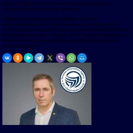
сбыта, совершенствованию системы обслуживания и
интеграции промышленной цепочки.
Обладая расширяющимся портфелем изделий и
модернизированными сетями поддержки, компания GAC
имеет хорошие возможности для предоставления европейским
клиентам уникальных и ценных услуг в области транспорта и
играет важную роль в развитии мировой автомобильной
промышленности.