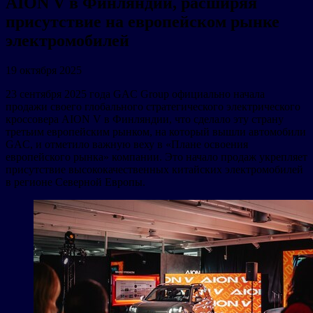
AION V в Финляндии, расширяя
присутствие на европейском рынке
электромобилей
19 октября 2025
23 сентября 2025 года GAC Group официально начала
продажи своего глобального стратегического электрического
кроссовера AION V в Финляндии, что сделало эту страну
третьим европейским рынком, на который вышли автомобили
GAC, и отметило важную веху в «Плане освоения
европейского рынка» компании. Это начало продаж укрепляет
присутствие высококачественных китайских электромобилей
в регионе Северной Европы.