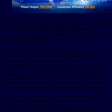
Компания Huasun продолжает показывать высокий потенциал
технологии HJT для глобальной фотоэлектрической отрасли.
Это достижение не только подтверждает положение
отраслевого лидера, которое занимает компания Huasun, но и
устанавливает новый стандарт для массового производства
фотоэлектрических модулей.
Модуль Himalaya G12-132 состоит из двусторонних
микрокристаллических элементов G12-20BB HJT, тщательно
изготовленных на предприятии фазы IV проекта по
производству HJT-элементов компании Huasun в Сюаньчэне.
Руководитель центра НИОКР подчеркивает, что средняя
эффективность этих элементов массового производства на
сегодняшний день достигла выдающегося значения 25,8 %, и
это представляет значительное повышение на 0,5 % всего за
три месяца с момента начала производства в рамках проекта.
Это достижение связывают с заметным повышением
эффективности элементов в сочетании с совершенствованием
печатной платы и процесса герметизации
светопреобразующей пленки. В результате модуль Himalaya