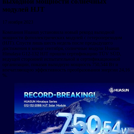
выходной мощности солнечных
модулей HJT
17 ноября 2023
Компания Huasun установила новый рекорд выходной
мощности фотоэлектрических модулей с гетеропереходом
(HJT). Спустя лишь шесть недель после предыдущего
достижения в конце сентября, солнечные модули Huasun
Himalaya G12-132 HJT прошли сертификацию TÜV SÜD,
ведущей сторонней испытательной и сертификационной
организации, показав выходную мощность 750,544 Вт и
впечатляющую эффективность преобразования энергии 24,16
%.