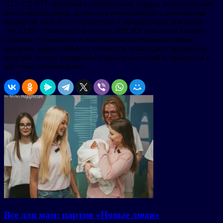
G12-132 HJT превзошел собственный рекорд, поставленный
шесть недель назад, достигнув впечатляющего повышения
мощности на 6 Вт по сравнению с предыдущим рекордом
744,43 Вт. Руководитель центра НИОКР компании Huasun
выразил уверенность в постоянном достижении новых
рекордов эффективности элементов и выходной мощности
модулей за счет внедрения новых технологий и процессов в
массовое производство.
Все для мам: партия «Новые люди»