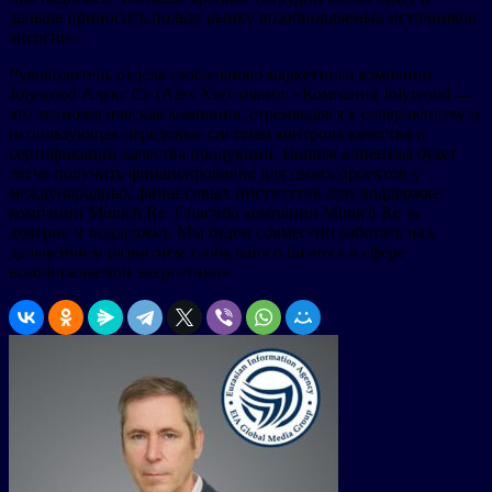
дальше приносить пользу рынку возобновляемых источников
энергии».
Руководитель отдела глобального маркетинга компании
Jolywood Алекс Се (Alex Xie) заявил: «Компания Jolywood —
это технологическая компания, стремящаяся к совершенству и
использующая передовые системы контроля качества и
сертификации качества продукции. Нашим клиентам будет
легче получить финансирование для своих проектов у
международных финансовых институтов при поддержке
компании Munich Re. Спасибо компании Munich Re за
доверие и поддержку. Мы будем совместно работать над
дальнейшим развитием глобального бизнеса в сфере
возобновляемой энергетики».