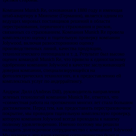
Компания Munich Re, основанная в 1880 году и имеющая
штаб-квартиру в Мюнхене (Германия), является одним из
ведущих мировых поставщиков решений в области
перестрахования, первичного страхования и рисков,
связанных со страхованием. Компания Munich Re провела
комплексную оценку и тщательную проверку компании
Jolywood, включая разностороннюю оценку
производственных линий, качества продукции,
технологического потенциала и т. д. Результат был высоко
оценен командой Munich Re, что привело к единогласному
одобрению компании Jolywood в качестве заслуживающей
доверия компании, специализирующейся на
фотоэлектрических технологиях, и к предоставлению ей
комплексных услуг по андеррайтингу.
Андреас Дилл (Andreas Dill), руководитель направления
зеленых технологий компании Munich Re, отметил, что
«совместная работа на протяжении многих лет стала большим
достижением. Перед тем, как предоставить перестраховочное
покрытие, мы проводим тщательную комплексную проверку,
которую компания Jolywood всегда проходила к нашему
полному удовлетворению. Именно поэтому мы решили
наладить долгосрочное сотрудничество с компанией Jolywood.
Мы надеемся, что наше крепкое сотрудничество будет и