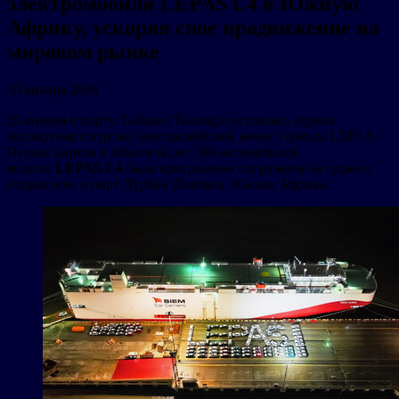
электромобили LEPAS L4 в Южную
Африку, ускоряя свое продвижение на
мировом рынке
30 января 2026
26 января в порту Тайцан (Taicang) состоялась первая
экспортная отгрузка электромобилей нового бренда LEPAS.
Первая партия в объеме более 500 автомобилей
модели
LEPAS L4
была официально погружена на судно и
отправлена в порт Дурбан (Durban), Южная Африка.