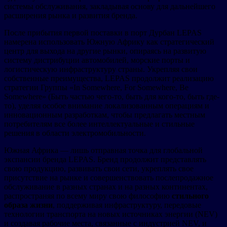
системы обслуживания, закладывая основу для дальнейшего
расширения рынка и развития бренда.
После прибытия первой поставки в порт Дурбан LEPAS
намерена использовать Южную Африку как стратегический
центр для выхода на другие рынки, опираясь на развитую
систему дистрибуции автомобилей, морские порты и
логистическую инфраструктуру страны. Укрепляя свои
собственные преимущества, LEPAS продолжит реализацию
стратегии Группы «In Somewhere, For Somewhere, Be
Somewhere» (Быть частью чего-то, быть для кого-то, быть где-
то), уделяя особое внимание локализованным операциям и
инновационным разработкам, чтобы предлагать местным
потребителям все более интеллектуальные и стильные
решения в области электромобильности.
Южная Африка — лишь отправная точка для глобальной
экспансии бренда LEPAS. Бренд продолжит представлять
свою продукцию, развивать свои сети, укреплять свое
присутствие на рынке и совершенствовать послепродажное
обслуживание в разных странах и на разных континентах,
распространяя по всему миру свою философию
стильного
образа жизни
, поддерживая инфраструктуру, передовые
технологии транспорта на новых источниках энергии (NEV)
и создавая рабочие места, связанные с индустрией NEV, и