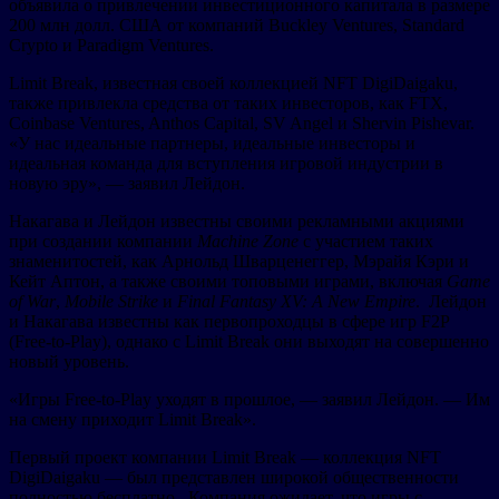
объявила о привлечении инвестиционного капитала в размере
200 млн долл. США от компаний Buckley Ventures, Standard
Crypto и Paradigm Ventures.
Limit Break, известная своей коллекцией NFT DigiDaigaku,
также привлекла средства от таких инвесторов, как FTX,
Coinbase Ventures, Anthos Capital, SV Angel и Shervin Pishevar.
«У нас идеальные партнеры, идеальные инвесторы и
идеальная команда для вступления игровой индустрии в
новую эру», — заявил Лейдон.
Накагава и Лейдон известны своими рекламными акциями
при создании компании
Machine Zone
с участием таких
знаменитостей, как Арнольд Шварценеггер, Мэрайя Кэри и
Кейт Аптон, а также своими топовыми играми, включая
Game
of War
,
Mobile Strike
и
Final Fantasy XV: A New Empire
. Лейдон
и Накагава известны как первопроходцы в сфере игр F2P
(Free-to-Play), однако с Limit Break они выходят на совершенно
новый уровень.
«Игры Free-to-Play уходят в прошлое, — заявил Лейдон. — Им
на смену приходит Limit Break».
Первый проект компании Limit Break — коллекция NFT
DigiDaigaku — был представлен широкой общественности
полностью бесплатно. Компания ожидает, что игры с