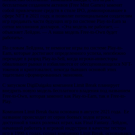
бесплатным созданием активов (Free Mint Games) заменят
собой привлечение средств в стиле IPO, доминировавшее в
сфере NFT в 2021 году, и позволят потенциальным создателям
игр продавать части будущих игр по системе Play-to-Earn за
сотни миллионов долларов. «Эта модель не работает, —
объясняет Лейдон. — А наша модель Free-to-Own будет
работать».
По словам Лейдона, те немногие игры по системе Play-to-
Earn, которые достигают определенного успеха, неизбежно
переходят в разряд Play-to-Sell, когда игроки-инвесторы
обваливают рынки и избавляются от обесценивающихся NFT-
токенов и криптовалют, некогда бывших основой этих
тщательно сформированных экономик.
С запуском DigiDaigaku компания Limit Break планирует
внедрить новую модель бесплатного владения под названием
Free-to-Own, которая заменит как Play-to-Earn, так и Free-to-
Play.
Компания Limit Break была основана в августе 2021 года. Ее
название происходит от серии боевых ходов игрока,
доступной в таких ролевых играх, как Final Fantasy. Лейдон,
начавший работать в игровой индустрии в качестве тестера
игр в 1990-х годах, создал компанию Limit Break, основываясь