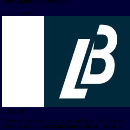
млн долл. инвестиций
31 августа 2022
Limit Break
Компания Limit Break Inc., основанная Габриэлем Лейдоном
(Gabriel Leydon) и Халбертом Накагавой (Halbert Nakagawa),