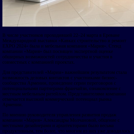
В числе участников проходившей 22–24 марта в Ереване
Международной выставки «Кавказ: строительство и ремонт
EXPO 2024» была и мебельная компания «Мария». Стенд
компании «Мария» был посвящен экспертной оценке
обширных возможностей сотрудничества и участия в
совместных с компанией проектах.
Для представителей «Марии» важнейшим результатом стала
возможность деловых контактов с участниками бизнес-
сообщества Армении, проведение серии переговоров с
потенциальными партнерами-франчайзи, ознакомление с
местным мебельным ритейлом. Представителями компании
отмечается высокий коммерческий потенциал рынка
Армении.
По мнению руководителя управления развития продаж
компании «Мария» Александры Молчановой, общение с
местными дизайнерами и архитекторами было весьма
продуктивным, тем более, что многим из них уже доводилось