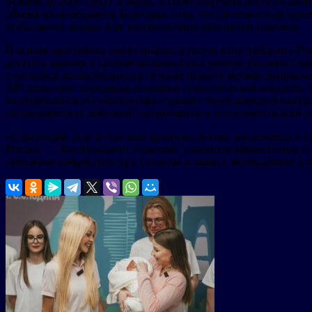
размере до 2000 USDT в месяц, а также получить доступ к дво
объема копитрейдинга. Благодаря тому, что система стимулир
стабильного дохода, а не краткосрочные результаты торговли.
В основе программы лежит инфраструктура копитрейдинга Phem
доступ к данным о производительности в режиме реального в
участников копитрейдинга в течение первого месяца, направле
API позволяют трейдерам сохранять стратегический контроль.
копитрейдинга эта инициатива отражает более широкий платф
согласованность действий, прозрачность и устойчивость всей 
«Следующий этап в торговле криптовалютами заключается в п
Phemex. — Копитрейдинг позволяет проверять эффективные ст
трейдерам инфраструктуру, стимулы и защиту, необходимые для 