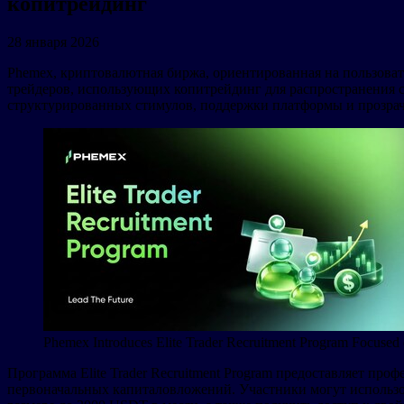
копитрейдинг
28 января 2026
Phemex, криптовалютная биржа, ориентированная на пользовате
трейдеров, использующих копитрейдинг для распространения с
структурированных стимулов, поддержки платформы и прозрачн
Phemex Introduces Elite Trader Recruitment Program Focused 
Программа Elite Trader Recruitment Program предоставляет пр
первоначальных капиталовложений. Участники могут использов