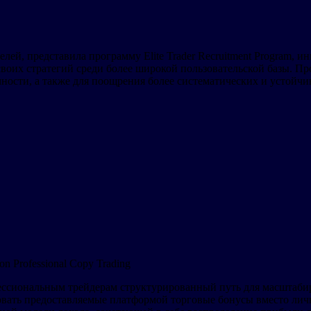
лей, представила программу Elite Trader Recruitment Program,
воих стратегий среди более широкой пользовательской базы. Пр
ости, а также для поощрения более систематических и устойчи
on Professional Copy Trading
офессиональным трейдерам структурированный путь для масштаби
ать предоставляемые платформой торговые бонусы вместо личны