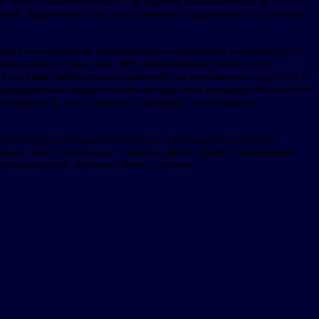
до 30% от копитрейдинга с возвратом комиссионных до 30% от
ильной эффективностью, она призвана поддерживать получение
ления исполнением, настраиваемые параметры копитрейдинга,
нию рисков, такие как 100% компенсация убытков для
о время как выборочные разрешения на копирование и доступ к
ктурированной прозрачностью на торговой площадке Phemex для
ейдеров как долгосрочных партнеров, подчеркивая
рикоВариола (ФедерикоВариола), генеральный директор
 всему миру. Наша цель — предоставить профессиональным
ользователей, которые следят за ними».