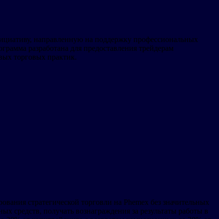
 инициативу, направленную на поддержку профессиональных
ограмма разработана для предоставления трейдерам
вых торговых практик.
рования стратегической торговли на Phemex без значительных
х средств, получать вознаграждения за результаты работы в