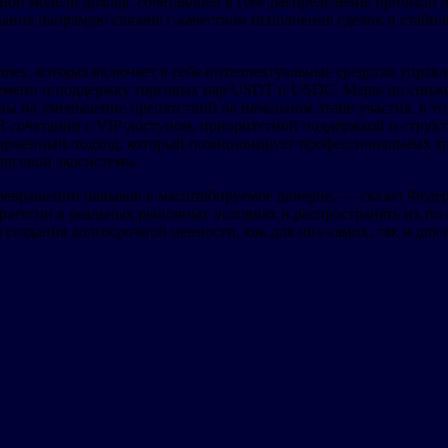
йной модели дохода, сочетающей в себе распределение прибыли 
ования напрямую связана с качеством исполнения сделок и стаб
ex, которая включает в себя интеллектуальные средства управ
ремени и поддержку торговых пар USDT и USDC. Меры по сниже
ны на уменьшение препятствий на начальном этапе участия, в т
 В сочетании с VIP-доступом, приоритетной поддержкой и стру
орменный подход, который позиционирует профессиональных тр
торговой экосистемы.
ревращении навыков в масштабируемое доверие, — сказал Феде
ратегии в реальных рыночных условиях и распространять их по
создания долгосрочной ценности, как для них самих, так и для п