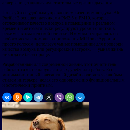
аллергенов, защищая чувствительные органы дыхания.
Пользуйтесь удобным управлением качеством воздуха. Air
Purifier 3 оснащен датчиками PM2.5 и PM10, которые
отслеживают качество воздуха в помещении в реальном
времени и автоматически регулируют уровни очистки в
режиме автоматической очистки. Им можно управлять из
любого места с помощью приложения Mi Home App или
просто голосом, используя умные помощники для проверки
качества воздуха или регулировки настроек, — умная жизнь
никогда не была проще.
Разработанный для современной жизни, этот очиститель
работает тихо, не нарушая отдых, учебу или работу. Его
минималистичный, элегантный дизайн сочетается с любым
стилем интерьера, делая его одновременно функциональным
и эстетически приятным.