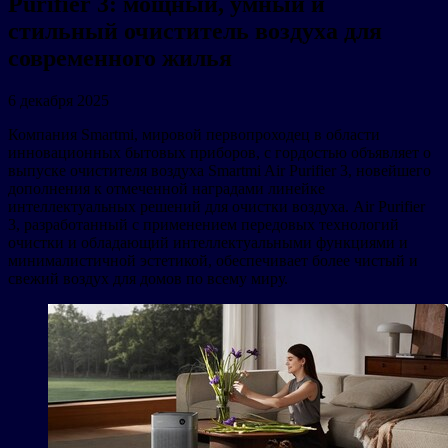
Purifier 3: мощный, умный и
стильный очиститель воздуха для
современного жилья
6 декабря 2025
Компания Smartmi, мировой первопроходец в области
инновационных бытовых приборов, с гордостью объявляет о
выпуске очистителя воздуха Smartmi Air Purifier 3, новейшего
дополнения к отмеченной наградами линейке
интеллектуальных решений для очистки воздуха. Air Purifier
3, разработанный с применением передовых технологий
очистки и обладающий интеллектуальными функциями и
минималистичной эстетикой, обеспечивает более чистый и
свежий воздух для домов по всему миру.