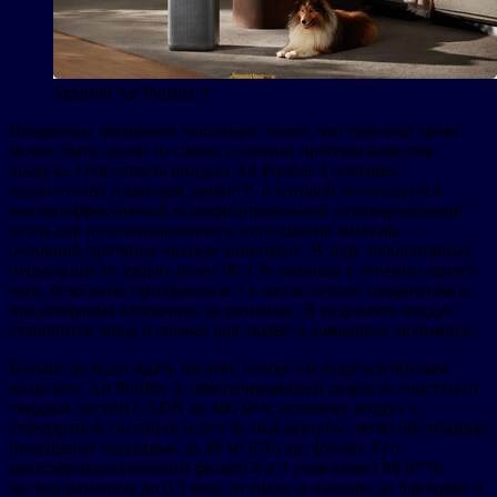
Smartmi Air Purifier 3
Владельцы домашних любимцев знают, что тяжелый запах
может быть одной из самых сложных проблем качества
воздуха. Очиститель воздуха Air Purifier 3 оснащен
технологией AmmoniaCapture™, в которой используется
высокоэффективный модифицированный активированный
уголь для целенаправленного поглощения аммиака —
основной причины запахов животных. В ходе лабораторных
испытаний он удалял более 90,1 % аммиака в течение одного
часа, безопасно преобразуя его в нетоксичные соединения и
предотвращая вторичное загрязнение. В результате воздух
становится чище и свежее для людей и домашних любимцев.
Больше на надо ждать часами, чтобы насладиться чистым
воздухом. Air Purifier 3, обеспечивающий скорость очистки от
твердых частиц CADR до 400 м³/ч, освежает воздух в
стандартной гостиной всего за 14,4 минуты, легко обслуживая
помещения площадью до 48 м³ (516 кв. футов). Его
многофункциональный фильтр 4-в-1 улавливает 99,97 %
частиц размером до 0,3 мкм, от пыли и пыльцы до бактерий и