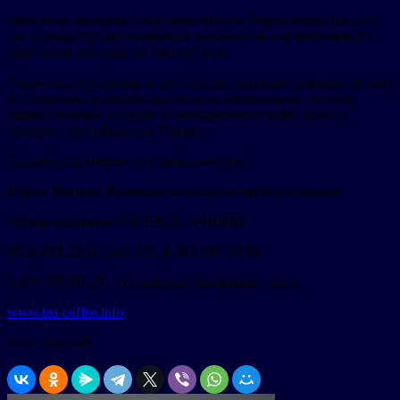
•посетили магазины собственной сети Унция www.chay.info,
где лидеры продаж компании ответили на все имеющиеся у
франчайзи вопросы по чаеторговле.
Также удалось провести дегустации сезонных новинок по чаю
из Германии, японской коллекции, премиальных улунов,
сравнительный каппинг плантационного кофе, нового
продукта дрип фильтры Vintage.
Спасибо партнерам, что выбирают нас!
Мария Улитина Руководитель отдела оптовых продаж
Чайная компания VINTAGE / УНЦИЯ
(812) 213-22-11, доб. 121, 8-921-090-67-66
8-800-505-80-25 – бесплатная телефонная линия
www.tea-coffee.info
www.chay.info