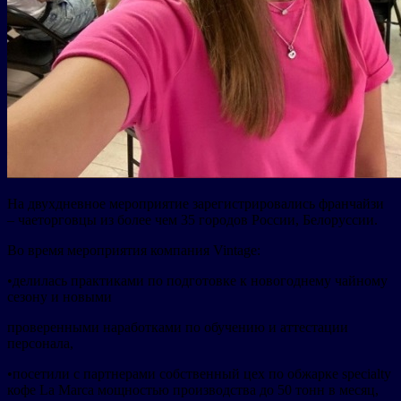
На двухдневное мероприятие зарегистрировались франчайзи
– чаеторговцы из более чем 35 городов России, Белоруссии.
Во время мероприятия компания Vintage:
•делилась практиками по подготовке к новогоднему чайному
сезону и новыми
проверенными наработками по обучению и аттестации
персонала,
•посетили с партнерами собственный цех по обжарке specialty
кофе La Marca мощностью производства до 50 тонн в месяц,