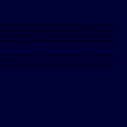
ипиальное изменение мирового общественного транспорта
х климатических действий. На конференции COP26 она
лектрический автобус E12 прошел двойную сертификацию
выбросов углерода.
Неделя зеленой мобильности
2024 года
в
 на местном уровне, остановив опустынивание в провинции
Помимо экологической пользы, эта инициатива стимулирует
ю компании Yutong как новатора в области устойчивого