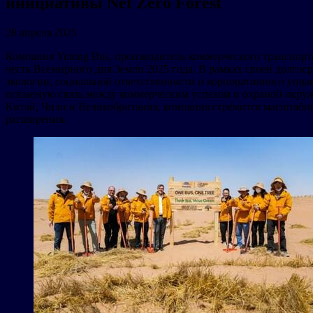
инициативы Net Zero Forest
28 апреля 2025
Компания Yutong Bus, производитель коммерческого транспорта
честь Всемирного дня Земли 2025 года. В рамках своей долго
экологии, социальной ответственности и корпоративного управ
осязаемую связь между коммерческим успехом и охраной окружа
Китай, Чили и Великобритания, компания стремится масштабиро
расширения.