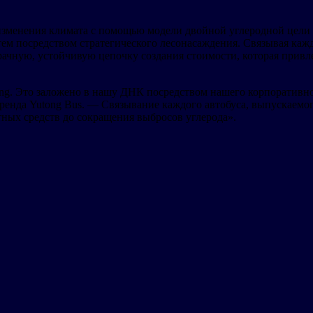
изменения климата с помощью модели двойной углеродной цели (
ем посредством стратегического лесонасаждения. Связывая каж
ачную, устойчивую цепочку создания стоимости, которая привл
tong. Это заложено в нашу ДНК посредством нашего корпоратив
бренда Yutong Bus. — Связывание каждого автобуса, выпускаемо
тных средств до сокращения выбросов углерода».