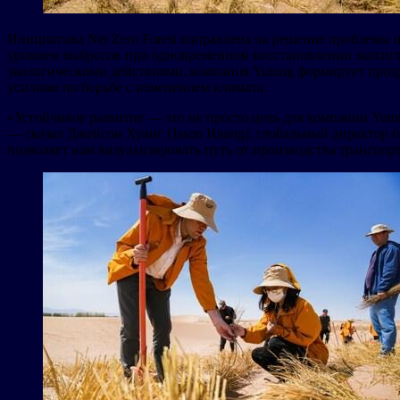
Инициатива Net Zero Forest направлена на решение проблемы 
уровнем выбросов при одновременном восстановлении экосист
экологическими действиями, компания Yutong формирует прозр
усилиям по борьбе с изменением климата.
«Устойчивое развитие — это не просто цель для компании Yu
— сказал Джейсон Хуанг (Jason Huang), глобальный директор 
позволяет нам визуализировать путь от производства транспор