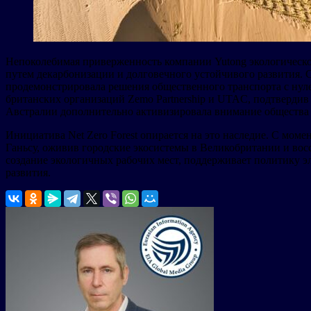
Непоколебимая приверженность компании Yutong экологическ
путем декарбонизации и долговечного устойчивого развития. 
продемонстрировала решения общественного транспорта с нул
британских организаций Zemo Partnership и UTAC, подтвердив
Австралии дополнительно активизировала внимание общества 
Инициатива Net Zero Forest опирается на это наследие. С мом
Ганьсу, оживив городские экосистемы в Великобритании и вос
создание экологичных рабочих мест, поддерживает политику э
развития.