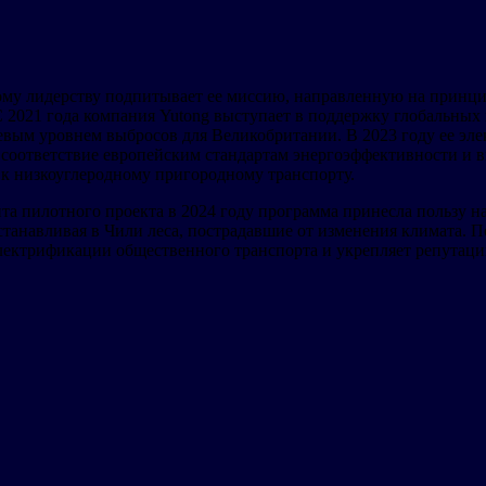
ому лидерству подпитывает ее миссию, направленную на принц
С 2021 года компания Yutong выступает в поддержку глобальны
евым уровнем выбросов для Великобритании. В 2023 году ее э
 соответствие европейским стандартам энергоэффективности и 
к низкоуглеродному пригородному транспорту.
ента пилотного проекта в 2024 году программа принесла пользу
станавливая в Чили леса, пострадавшие от изменения климата. 
лектрификации общественного транспорта и укрепляет репутаци