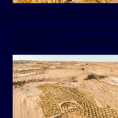
Кампания 2025 года будет сосредоточена на регионах, которы
потребностей. Каждый проект поддерживается альянсом Yutong
энергии, приверженных достижению углеродной нейтральност
Модель двойной углеродной цели: сочетание экологическ
поглотителей углерода.
Долгосрочное обязательство: 10-летняя дорожная карта 
Технологичная подотчетность: цифровые инструменты, т
основе данных.