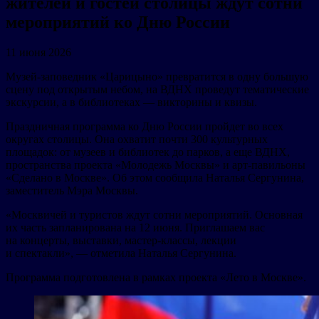
жителей и гостей столицы ждут сотни
мероприятий ко Дню России
11 июня 2026
Музей-заповедник «Царицыно» превратится в одну большую
сцену под открытым небом, на ВДНХ проведут тематические
экскурсии, а в библиотеках — викторины и квизы.
Праздничная программа ко Дню России пройдет во всех
округах столицы. Она охватит почти 300 культурных
площадок: от музеев и библиотек до парков, а еще ВДНХ,
пространства проекта «Молодежь Москвы» и арт-павильоны
«Сделано в Москве». Об этом сообщила Наталья Сергунина,
заместитель Мэра Москвы.
«Москвичей и туристов ждут сотни мероприятий. Основная
их часть запланирована на 12 июня. Приглашаем вас
на концерты, выставки, мастер-классы, лекции
и спектакли», — отметила Наталья Сергунина.
Программа подготовлена в рамках проекта «Лето в Москве».