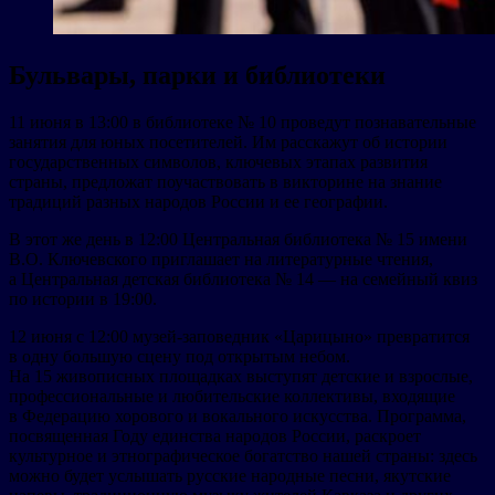
Бульвары, парки и библиотеки
11 июня в 13:00 в библиотеке № 10 проведут познавательные
занятия для юных посетителей. Им расскажут об истории
государственных символов, ключевых этапах развития
страны, предложат поучаствовать в викторине на знание
традиций разных народов России и ее географии.
В этот же день в 12:00 Центральная библиотека № 15 имени
В.О. Ключевского приглашает на литературные чтения,
а Центральная детская библиотека № 14 — на семейный квиз
по истории в 19:00.
12 июня с 12:00 музей-заповедник «Царицыно» превратится
в одну большую сцену под открытым небом.
На 15 живописных площадках выступят детские и взрослые,
профессиональные и любительские коллективы, входящие
в Федерацию хорового и вокального искусства. Программа,
посвященная Году единства народов России, раскроет
культурное и этнографическое богатство нашей страны: здесь
можно будет услышать русские народные песни, якутские