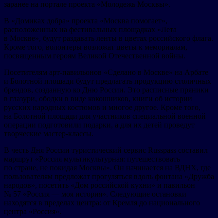
заранее на портале проекта «Молодежь Москвы».
В «Домиках добра» проекта «Москва помогает»,
расположенных на фестивальных площадках «Лета
в Москве», будут раздавать ленты в цветах российского флага.
Кроме того, волонтеры возложат цветы к мемориалам,
посвященным героям Великой Отечественной войны.
Посетителям арт-павильонов «Сделано в Москве» на Арбате
и Болотной площади будут предлагать продукцию столичных
брендов, созданную ко Дню России. Это расписные пряники
в глазури, ободки в виде кокошников, книги об истории
русских народных костюмов и многое другое. Кроме того,
на Болотной площади для участников специальной военной
операции подготовили подарки, а для их детей проведут
творческие мастер-классы.
В честь Дня России туристический сервис Russpass составил
маршрут «Россия мультикультурная: путешествовать
по стране, не покидая Москвы». Он начинается на ВДНХ, где
пользователям предложат прогуляться вдоль фонтана «Дружба
народов», посетить «Дом российской кухни» и павильон
№ 57 «Россия — моя история». Следующие остановки
находятся в пределах центра: от Кремля до национального
центра «Россия».