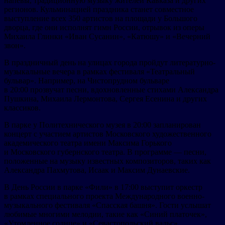
напевы, традиционную музыку жителей Кавказа и других
регионов. Кульминацией праздника станет совместное
выступление всех 350 артистов на площади у Большого
дворца, где они исполнят гимн России, отрывок из оперы
Михаила Глинки «Иван Сусанин», «Катюшу» и «Вечерний
звон».
В праздничный день на улицах города пройдут литературно-
музыкальные вечера в рамках фестиваля «Театральный
бульвар». Например, на Чистопрудном бульваре
в 20:00 прозвучат песни, вдохновленные стихами Александра
Пушкина, Михаила Лермонтова, Сергея Есенина и других
классиков.
В парке у Политехнического музея в 20:00 запланирован
концерт с участием артистов Московского художественного
академического театра имени Максима Горького
и Московского губернского театра. В программе — песни,
положенные на музыку известных композиторов, таких как
Александра Пахмутова, Исаак и Максим Дунаевские.
В День России в парке «Фили» в 17:00 выступит оркестр
в рамках специального проекта Международного военно-
музыкального фестиваля «Спасская башня». Гости услышат
любимые многими мелодии, такие как «Синий платочек»,
«Утомленное солнце» и «Севастопольский вальс».