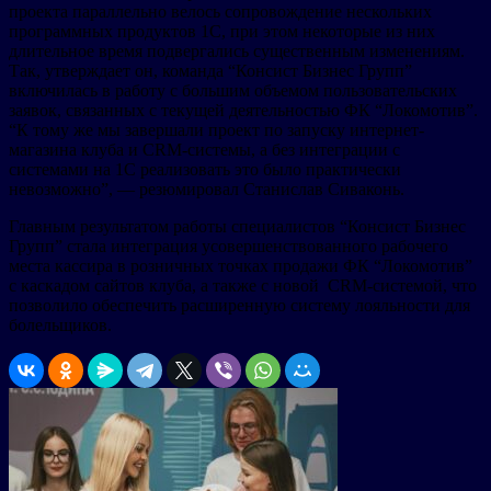
проекта параллельно велось сопровождение нескольких
программных продуктов 1С, при этом некоторые из них
длительное время подвергались существенным изменениям.
Так, утверждает он, команда “Консист Бизнес Групп”
включилась в работу с большим объемом пользовательских
заявок, связанных с текущей деятельностью ФК “Локомотив”.
“К тому же мы завершали проект по запуску интернет-
магазина клуба и CRM-системы, а без интеграции с
системами на 1С реализовать это было практически
невозможно”, — резюмировал Станислав Сиваконь.
Главным результатом работы специалистов “Консист Бизнес
Групп” стала интеграция усовершенствованного рабочего
места кассира в розничных точках продажи ФК “Локомотив”
с каскадом сайтов клуба, а также с новой CRM-системой, что
позволило обеспечить расширенную систему лояльности для
болельщиков.