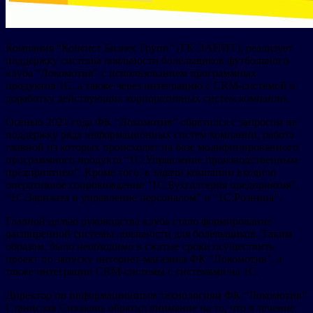
Компания “Консист Бизнес Групп” (ГК ЛАНИТ), реализует
поддержку системы лояльности болельщиков футбольного
клуба “Локомотив” с использованием программных
продуктов 1С, а также через интеграцию с CRM-системой и
доработку действующих корпоративных систем компании.
Осенью 2021 года ФК “Локомотив” обратился с запросом на
поддержку ряда информационных систем компании, работа
главной из которых происходит на базе модифицированного
программного продукта “1С:Управление производственным
предприятием”. Кроме того, в задачи компании входило
оперативное сопровождение “1С:Бухгалтерия предприятия”,
“1С:Зарплата и управление персоналом” и “1С:Розница”.
Главной целью руководства клуба стало формирование
расширенной системы лояльности для болельщиков. Таким
образом, было необходимо в сжатые сроки осуществить
проект по запуску интернет-магазина ФК “Локомотив”, а
также интеграции CRM-системы с системами на 1С.
Директор по информационным технологиям ФК “Локомотив”
Станислав Сиваконь обратил внимание на то, что в течение