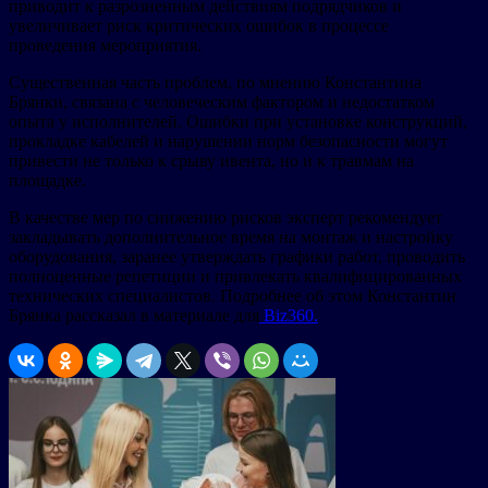
приводит к разрозненным действиям подрядчиков и
увеличивает риск критических ошибок в процессе
проведения мероприятия.
Существенная часть проблем, по мнению Константина
Брянки, связана с человеческим фактором и недостатком
опыта у исполнителей. Ошибки при установке конструкций,
прокладке кабелей и нарушении норм безопасности могут
привести не только к срыву ивента, но и к травмам на
площадке.
В качестве мер по снижению рисков эксперт рекомендует
закладывать дополнительное время на монтаж и настройку
оборудования, заранее утверждать графики работ, проводить
полноценные репетиции и привлекать квалифицированных
технических специалистов. Подробнее об этом Константин
Брянка рассказал в материале для
Biz360.