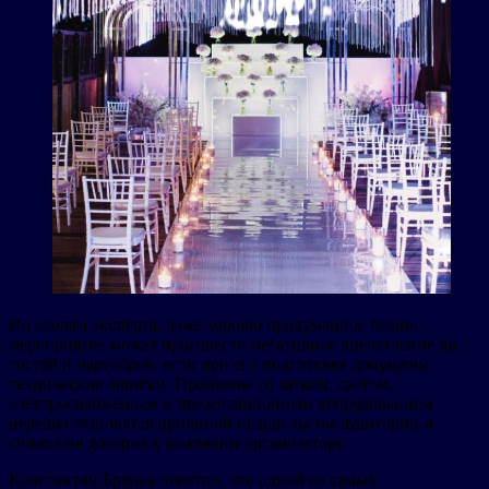
По словам эксперта, даже хорошо продуманное бизнес-
мероприятие может произвести негативное впечатление на
гостей и партнёров, если при его подготовке допущены
технические ошибки. Проблемы со звуком, светом,
электроснабжением и презентационным оборудованием
нередко становятся причиной недовольства аудитории и
снижения доверия к компании-организатору.
Константин Брянка отметил, что одной из самых