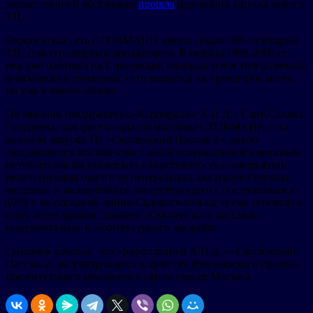
торжественной обстановке
прошла
церемония запуска нового
ТЦ.
Европейская сеть СТОКМАНН заняла свыше 50% площадей
ТЦ, став его якорным арендатором. В период 1998-2008 гг.
она уже работала на Смоленской площади и вот теперь новый
флагманский универмаг сети вернулся на привычное место,
но уже в новом облике.
По мнению гендиректора «Корпорации А.Н.Д.» Саит-Салама
Гуцериева, сам факт открытия магазина СТОКМАНН стал
анонсом запуска ТЦ «Смоленский Пассаж 2», давно
ожидавшегося москвичами. Своим возвращением известный
ритейлер как бы оповещает общественность о завершении
реконструкции одного из центральных кварталов столицы,
введении в эксплуатацию соседствующего с построенным в
1998 г. на фасадной линии Садового кольца, и уже успевшего
стать легендарным, зданием «Смоленского пассажа»,
монументального архитектурного ансамбля.
Гуцериев добавил, что «Корпорацией А.Н.Д.» «Смоленский
Пассаж 2» рассматривается в качестве флагманского проекта,
презентующего компанию в самом сердце Москвы.