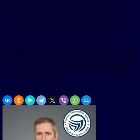
России обратилась в Европейский суд по правам человека с
межгосударственной жалобой против Украины из-за событий
в 2014 году. Так, в своем обращении РФ выступила с
обвинением в отношении украинских властей по поводу
нарушения Европейской конвенции о правах человека. Всего
обращение содержит 10 пунктов обвинения Киева.
Среди нарушений – водная блокада Крыма и лишение
крымчан доступа к питьевой воде, ограничение прав
национальных и языковых меньшинств, атака в небе Донбасса
на пассажирский авиалайнер, гибель людей в Одессе, а также
похищение и пытки людей со стороны сотрудников СБУ и
украинских военнослужащих в зоне вооруженного конфликта
на Юго-Востоке Украины.
Источник фото: russians.one