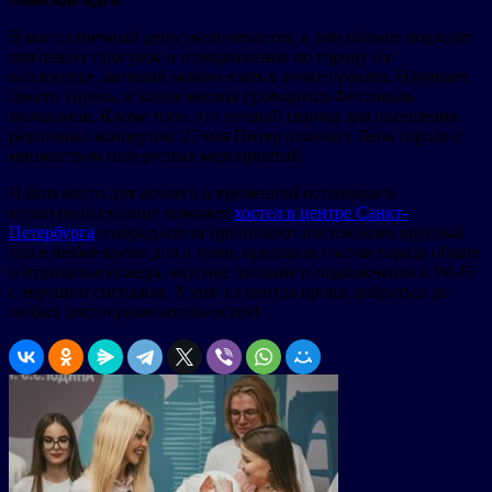
В мае солнечный день увеличивается, а дни больше подходят
для пеших прогулок и передвижения по городу на
велосипеде, который можно взять в точке проката. Начинает
цвести сирень, в конце месяца проводится Фестиваль
тюльпанов. Кроме того, это лучший период для посещения
различных концертов: 27 мая Питер отмечает День города с
множеством интересных мероприятий.
Найти место для ночлега и временной остановки в
культурной столице поможет
хостел в центре Санкт-
Петербурга
: гибрид-отели принимают постояльцев круглый
год в любое время дня и ночи, предлагая гостям города общие
и отдельные номера, вкусное питание и подключение к Wi-Fi
с хорошим сигналом. А ещё из центра проще добраться до
любых достопримечательностей!