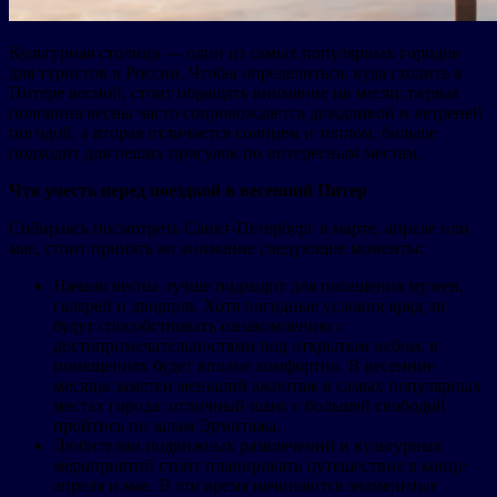
Культурная столица — один из самых популярных городов
для туристов в России. Чтобы определиться, куда сходить в
Питере весной, стоит обращать внимание на месяц: первая
половина весны часто сопровождается дождливой и ветреней
погодой, а вторая отличается солнцем и теплом, больше
подходит для пеших прогулок по интересным местам.
Что учесть перед поездкой в весенний Питер
Собираясь посмотреть Санкт-Петербург в марте, апреле или
мае, стоит принять во внимание следующие моменты:
Начало весны лучше подходит для посещения музеев,
галерей и дворцов. Хотя погодные условия вряд ли
будут способствовать ознакомлению с
достопримечательностями под открытым небом, в
помещениях будет вполне комфортно. В весенние
месяцы заметен меньший ажиотаж в самых популярных
местах города: отличный шанс с большей свободой
пройтись по залам Эрмитажа.
Любителям подвижных развлечений и культурных
мероприятий стоит планировать путешествие в конце
апреля и мае. В это время начинаются знаменитые