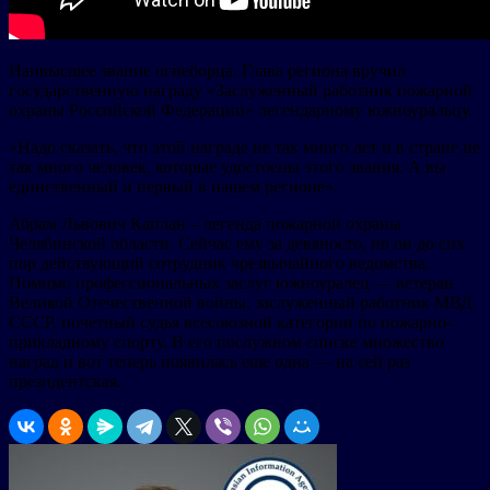
Наивысшее звание огнеборца. Глава региона вручил
государственную награду «Заслуженный работник пожарной
охраны Российской Федерации» легендарному южноуральцу.
«Надо сказать, что этой награде не так много лет и в стране не
так много человек, которые удостоены этого звания. А вы
единственный и первый в нашем регионе».
Абрам Львович Каплан – легенда пожарной охраны
Челябинской области. Сейчас ему за девяносто, но он до сих
пор действующий сотрудник чрезвычайного ведомства.
Помимо профессиональных заслуг южноуралец — ветеран
Великой Отечественной войны, заслуженный работник МВД
СССР, почетный судья всесоюзной категории по пожарно-
прикладному спорту. В его послужном списке множество
наград и вот теперь появилась еще одна — на сей раз
президентская.